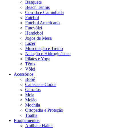
Basquete
Beach Tennis
Corrida e Caminhada
Futebol
Futebol Americano
Futevôlei
Handebol
Jogos de Mesa
Lazer
Musculação e Treino
Natação e Hidroginástica
Pilates e Yoga
Tênis
Vôlei
Acessórios
Boné
Canecas e Copos
Garrafas
Meia
Meião
Mochila
Ortopedia e Proteção
Toalha
Equipamentos
Anilha e Halter