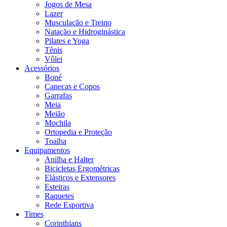
Jogos de Mesa
Lazer
Musculação e Treino
Natação e Hidroginástica
Pilates e Yoga
Tênis
Vôlei
Acessórios
Boné
Canecas e Copos
Garrafas
Meia
Meião
Mochila
Ortopedia e Proteção
Toalha
Equipamentos
Anilha e Halter
Bicicletas Ergométricas
Elásticos e Extensores
Esteiras
Raquetes
Rede Esportiva
Times
Corinthians