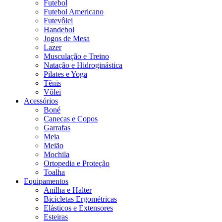
Futebol
Futebol Americano
Futevôlei
Handebol
Jogos de Mesa
Lazer
Musculação e Treino
Natação e Hidroginástica
Pilates e Yoga
Tênis
Vôlei
Acessórios
Boné
Canecas e Copos
Garrafas
Meia
Meião
Mochila
Ortopedia e Proteção
Toalha
Equipamentos
Anilha e Halter
Bicicletas Ergométricas
Elásticos e Extensores
Esteiras