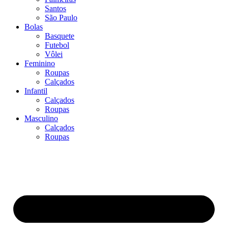
Santos
São Paulo
Bolas
Basquete
Futebol
Vôlei
Feminino
Roupas
Calçados
Infantil
Calçados
Roupas
Masculino
Calçados
Roupas