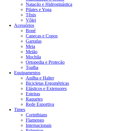
Natação e Hidroginástica
Pilates e Yoga
Tênis
Vôlei
Acessórios
Boné
Canecas e Copos
Garrafas
Meia
Meião
Mochila
Ortopedia e Proteção
Toalha
Equipamentos
Anilha e Halter
Bicicletas Ergométricas
Elásticos e Extensores
Esteiras
Raquetes
Rede Esportiva
Times
Corinthians
Flamengo
Internacionais
Palmeiras