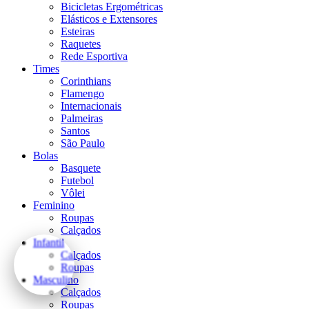
Bicicletas Ergométricas
Elásticos e Extensores
Esteiras
Raquetes
Rede Esportiva
Times
Corinthians
Flamengo
Internacionais
Palmeiras
Santos
São Paulo
Bolas
Basquete
Futebol
Vôlei
Feminino
Roupas
Calçados
Infantil
Calçados
Roupas
Masculino
Calçados
Roupas