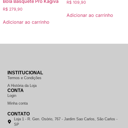
Bola Basquete Pro Kagiva
R$
109,90
R$
279,90
Adicionar ao carrinho
Adicionar ao carrinho
INSTITUCIONAL
Termos e Condições
A História da Loja
CONTA
Login
Minha conta
CONTATO
Loja 1 - R. Gen. Osório, 767 - Jardim Sao Carlos, São Carlos -
SP