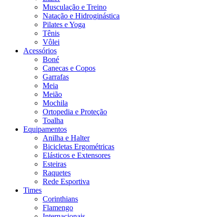
Musculação e Treino
Natação e Hidroginástica
Pilates e Yoga
Tênis
Vôlei
Acessórios
Boné
Canecas e Copos
Garrafas
Meia
Meião
Mochila
Ortopedia e Proteção
Toalha
Equipamentos
Anilha e Halter
Bicicletas Ergométricas
Elásticos e Extensores
Esteiras
Raquetes
Rede Esportiva
Times
Corinthians
Flamengo
Internacionais