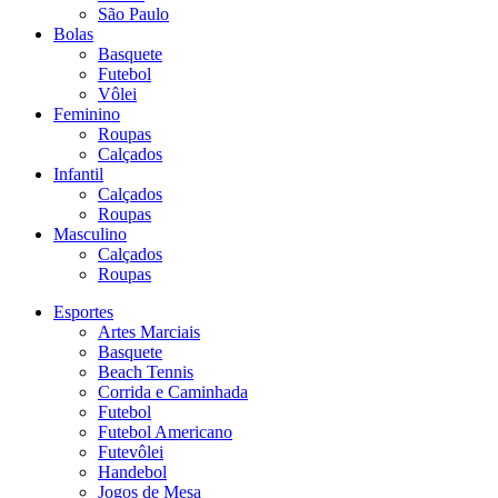
São Paulo
Bolas
Basquete
Futebol
Vôlei
Feminino
Roupas
Calçados
Infantil
Calçados
Roupas
Masculino
Calçados
Roupas
Esportes
Artes Marciais
Basquete
Beach Tennis
Corrida e Caminhada
Futebol
Futebol Americano
Futevôlei
Handebol
Jogos de Mesa