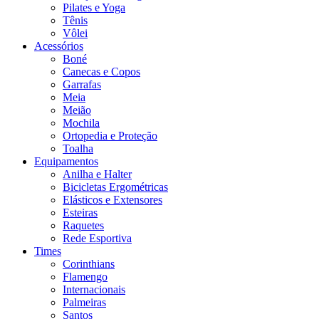
Pilates e Yoga
Tênis
Vôlei
Acessórios
Boné
Canecas e Copos
Garrafas
Meia
Meião
Mochila
Ortopedia e Proteção
Toalha
Equipamentos
Anilha e Halter
Bicicletas Ergométricas
Elásticos e Extensores
Esteiras
Raquetes
Rede Esportiva
Times
Corinthians
Flamengo
Internacionais
Palmeiras
Santos