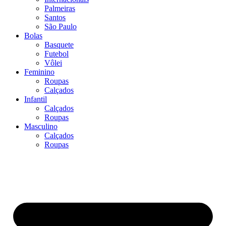
Palmeiras
Santos
São Paulo
Bolas
Basquete
Futebol
Vôlei
Feminino
Roupas
Calçados
Infantil
Calçados
Roupas
Masculino
Calçados
Roupas