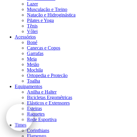
Lazer
Musculação e Treino
Natação e Hidroginástica
Pilates e Yoga
Tênis
Vôlei
Acessórios
Boné
Canecas e Copos
Garrafas
Meia
Meião
Mochila
Ortopedia e Proteção
Toalha
Equipamentos
Anilha e Halter
Bicicletas Ergométricas
Elásticos e Extensores
Esteiras
Raquetes
Rede Esportiva
Times
Corinthians
Flamengo