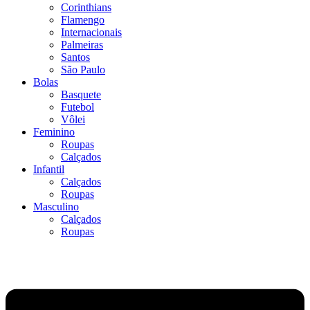
Corinthians
Flamengo
Internacionais
Palmeiras
Santos
São Paulo
Bolas
Basquete
Futebol
Vôlei
Feminino
Roupas
Calçados
Infantil
Calçados
Roupas
Masculino
Calçados
Roupas