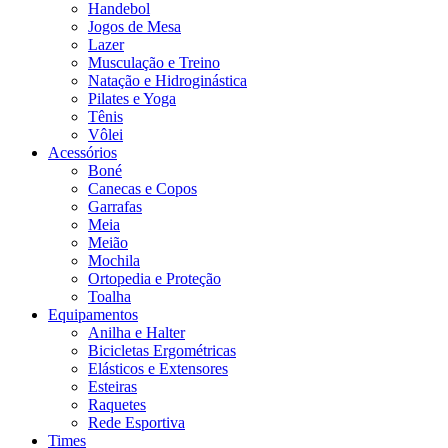
Handebol
Jogos de Mesa
Lazer
Musculação e Treino
Natação e Hidroginástica
Pilates e Yoga
Tênis
Vôlei
Acessórios
Boné
Canecas e Copos
Garrafas
Meia
Meião
Mochila
Ortopedia e Proteção
Toalha
Equipamentos
Anilha e Halter
Bicicletas Ergométricas
Elásticos e Extensores
Esteiras
Raquetes
Rede Esportiva
Times