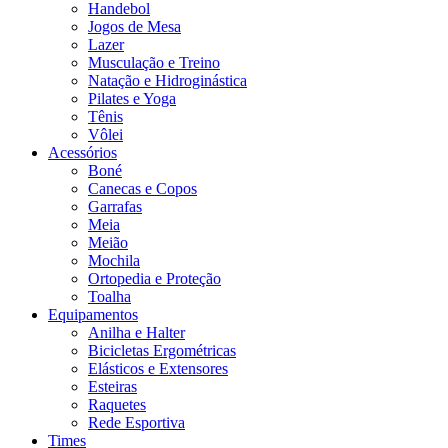
Handebol
Jogos de Mesa
Lazer
Musculação e Treino
Natação e Hidroginástica
Pilates e Yoga
Tênis
Vôlei
Acessórios
Boné
Canecas e Copos
Garrafas
Meia
Meião
Mochila
Ortopedia e Proteção
Toalha
Equipamentos
Anilha e Halter
Bicicletas Ergométricas
Elásticos e Extensores
Esteiras
Raquetes
Rede Esportiva
Times