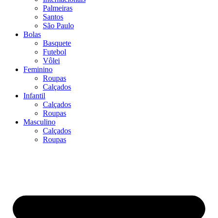
Palmeiras
Santos
São Paulo
Bolas
Basquete
Futebol
Vôlei
Feminino
Roupas
Calçados
Infantil
Calçados
Roupas
Masculino
Calçados
Roupas