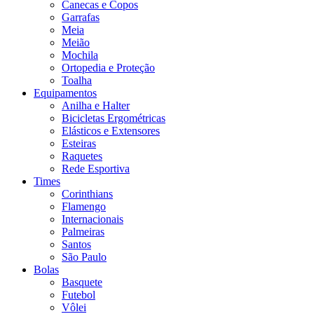
Canecas e Copos
Garrafas
Meia
Meião
Mochila
Ortopedia e Proteção
Toalha
Equipamentos
Anilha e Halter
Bicicletas Ergométricas
Elásticos e Extensores
Esteiras
Raquetes
Rede Esportiva
Times
Corinthians
Flamengo
Internacionais
Palmeiras
Santos
São Paulo
Bolas
Basquete
Futebol
Vôlei