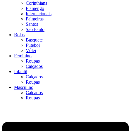
Corinthians
Flamengo
Internacionais
Palmeiras
Santos
São Paulo
Bolas
Basquete
Futebol
Vôlei
Feminino
Roupas
Calçados
Infantil
Calçados
Roupas
Masculino
Calçados
Roupas