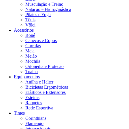
Musculação e Treino
Natação e Hidroginástica
Pilates e Yoga
Tênis
Vôlei
Acessórios
Boné
Canecas e Copos
Garrafas
Meia
Meião
Mochila
Ortopedia e Proteção
Toalha
Equipamentos
Anilha e Halter
Bicicletas Ergométricas
Elásticos e Extensores
Esteiras
Raquetes
Rede Esportiva
Times
Corinthians
Flamengo
Internacionais