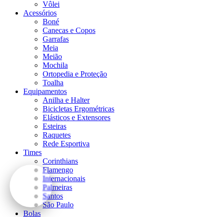
Vôlei
Acessórios
Boné
Canecas e Copos
Garrafas
Meia
Meião
Mochila
Ortopedia e Proteção
Toalha
Equipamentos
Anilha e Halter
Bicicletas Ergométricas
Elásticos e Extensores
Esteiras
Raquetes
Rede Esportiva
Times
Corinthians
Flamengo
Internacionais
Palmeiras
Santos
São Paulo
Bolas