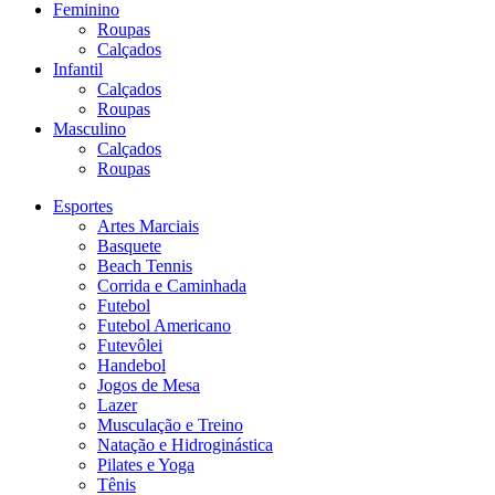
Feminino
Roupas
Calçados
Infantil
Calçados
Roupas
Masculino
Calçados
Roupas
Esportes
Artes Marciais
Basquete
Beach Tennis
Corrida e Caminhada
Futebol
Futebol Americano
Futevôlei
Handebol
Jogos de Mesa
Lazer
Musculação e Treino
Natação e Hidroginástica
Pilates e Yoga
Tênis