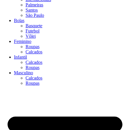
Palmeiras
Santos
São Paulo
Bolas
Basquete
Futebol
Vôlei
Feminino
Roupas
Calçados
Infantil
Calçados
Roupas
Masculino
Calçados
Roupas