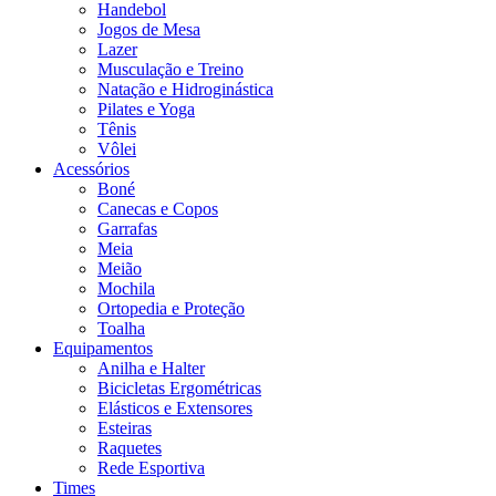
Handebol
Jogos de Mesa
Lazer
Musculação e Treino
Natação e Hidroginástica
Pilates e Yoga
Tênis
Vôlei
Acessórios
Boné
Canecas e Copos
Garrafas
Meia
Meião
Mochila
Ortopedia e Proteção
Toalha
Equipamentos
Anilha e Halter
Bicicletas Ergométricas
Elásticos e Extensores
Esteiras
Raquetes
Rede Esportiva
Times