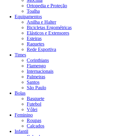
Mochila
Ortopedia e Proteção
Toalha
Equipamentos
Anilha e Halter
Bicicletas Ergométricas
Elásticos e Extensores
Esteiras
Raquetes
Rede Esportiva
Times
Corinthians
Flamengo
Internacionais
Palmeiras
Santos
São Paulo
Bolas
Basquete
Futebol
Vôlei
Feminino
Roupas
Calçados
Infantil