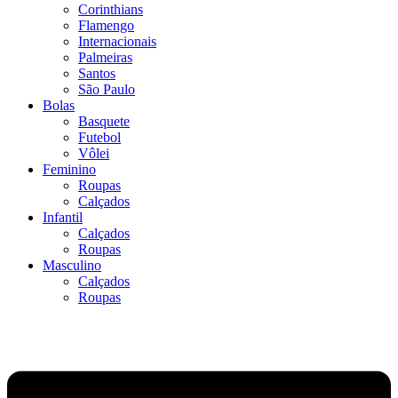
Corinthians
Flamengo
Internacionais
Palmeiras
Santos
São Paulo
Bolas
Basquete
Futebol
Vôlei
Feminino
Roupas
Calçados
Infantil
Calçados
Roupas
Masculino
Calçados
Roupas