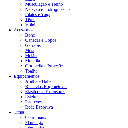
Musculação e Treino
Natação e Hidroginástica
Pilates e Yoga
Tênis
Vôlei
Acessórios
Boné
Canecas e Copos
Garrafas
Meia
Meião
Mochila
Ortopedia e Proteção
Toalha
Equipamentos
Anilha e Halter
Bicicletas Ergométricas
Elásticos e Extensores
Esteiras
Raquetes
Rede Esportiva
Times
Corinthians
Flamengo
Internacionais