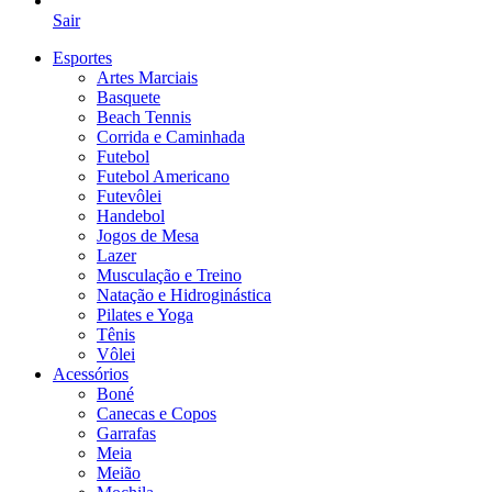
Sair
Esportes
Artes Marciais
Basquete
Beach Tennis
Corrida e Caminhada
Futebol
Futebol Americano
Futevôlei
Handebol
Jogos de Mesa
Lazer
Musculação e Treino
Natação e Hidroginástica
Pilates e Yoga
Tênis
Vôlei
Acessórios
Boné
Canecas e Copos
Garrafas
Meia
Meião