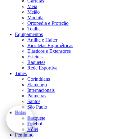
Garrafas
Meia
Meião
Mochila
Ortopedia e Proteção
Toalha
Equipamentos
Anilha e Halter
Bicicletas Ergométricas
Elásticos e Extensores
Esteiras
Raquetes
Rede Esportiva
Times
Corinthians
Flamengo
Internacionais
Palmeiras
Santos
São Paulo
Bolas
Basquete
Futebol
Vôlei
Feminino