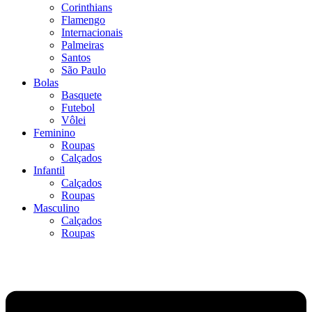
Corinthians
Flamengo
Internacionais
Palmeiras
Santos
São Paulo
Bolas
Basquete
Futebol
Vôlei
Feminino
Roupas
Calçados
Infantil
Calçados
Roupas
Masculino
Calçados
Roupas