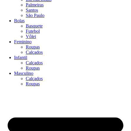
Palmeiras
Santos
São Paulo
Bolas
Basquete
Futebol
Vôlei
Feminino
Roupas
Calçados
Infantil
Calçados
Roupas
Masculino
Calçados
Roupas