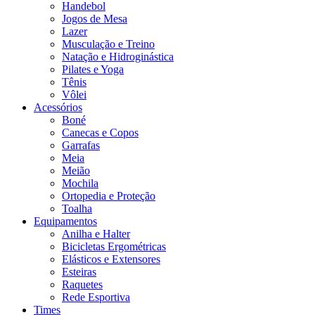
Handebol
Jogos de Mesa
Lazer
Musculação e Treino
Natação e Hidroginástica
Pilates e Yoga
Tênis
Vôlei
Acessórios
Boné
Canecas e Copos
Garrafas
Meia
Meião
Mochila
Ortopedia e Proteção
Toalha
Equipamentos
Anilha e Halter
Bicicletas Ergométricas
Elásticos e Extensores
Esteiras
Raquetes
Rede Esportiva
Times