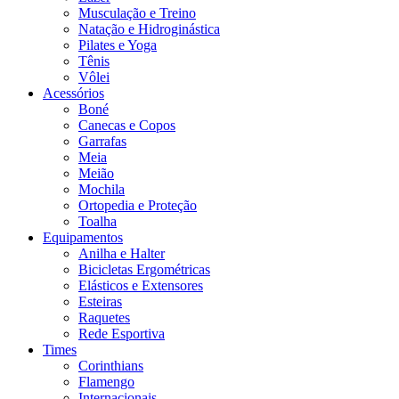
Musculação e Treino
Natação e Hidroginástica
Pilates e Yoga
Tênis
Vôlei
Acessórios
Boné
Canecas e Copos
Garrafas
Meia
Meião
Mochila
Ortopedia e Proteção
Toalha
Equipamentos
Anilha e Halter
Bicicletas Ergométricas
Elásticos e Extensores
Esteiras
Raquetes
Rede Esportiva
Times
Corinthians
Flamengo
Internacionais