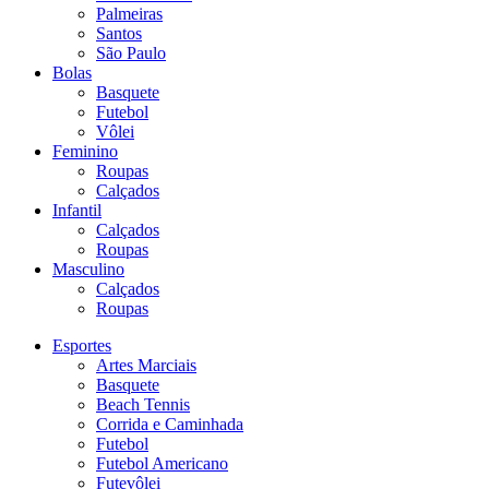
Palmeiras
Santos
São Paulo
Bolas
Basquete
Futebol
Vôlei
Feminino
Roupas
Calçados
Infantil
Calçados
Roupas
Masculino
Calçados
Roupas
Esportes
Artes Marciais
Basquete
Beach Tennis
Corrida e Caminhada
Futebol
Futebol Americano
Futevôlei