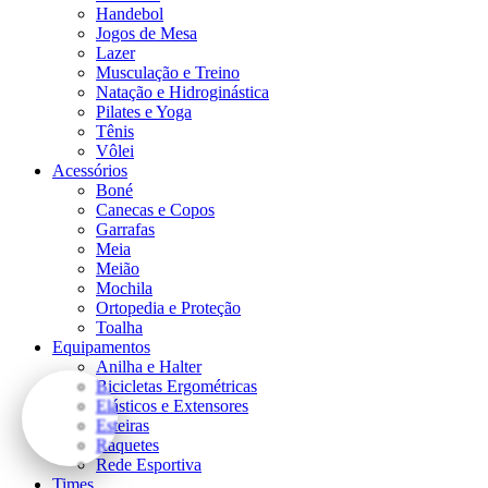
Handebol
Jogos de Mesa
Lazer
Musculação e Treino
Natação e Hidroginástica
Pilates e Yoga
Tênis
Vôlei
Acessórios
Boné
Canecas e Copos
Garrafas
Meia
Meião
Mochila
Ortopedia e Proteção
Toalha
Equipamentos
Anilha e Halter
Bicicletas Ergométricas
Elásticos e Extensores
Esteiras
Raquetes
Rede Esportiva
Times