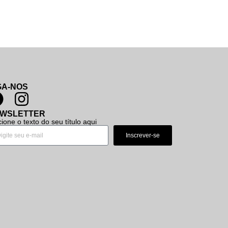
GA-NOS
WSLETTER
cione o texto do seu título aqui
Inscrever-se