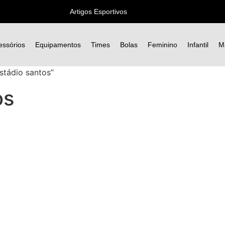
Artigos Esportivos
essórios
Equipamentos
Times
Bolas
Feminino
Infantil
M
stádio santos”
os