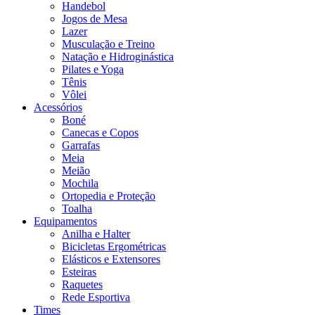
Handebol
Jogos de Mesa
Lazer
Musculação e Treino
Natação e Hidroginástica
Pilates e Yoga
Tênis
Vôlei
Acessórios
Boné
Canecas e Copos
Garrafas
Meia
Meião
Mochila
Ortopedia e Proteção
Toalha
Equipamentos
Anilha e Halter
Bicicletas Ergométricas
Elásticos e Extensores
Esteiras
Raquetes
Rede Esportiva
Times