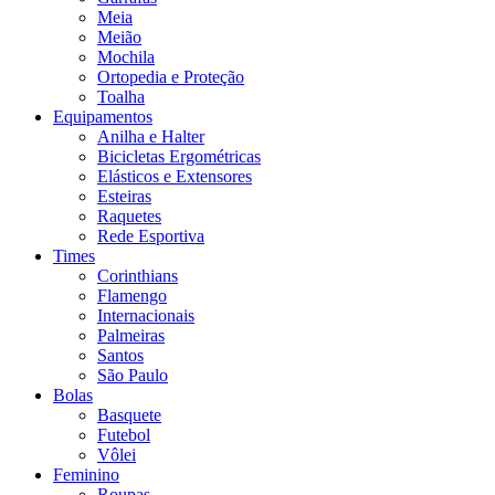
Meia
Meião
Mochila
Ortopedia e Proteção
Toalha
Equipamentos
Anilha e Halter
Bicicletas Ergométricas
Elásticos e Extensores
Esteiras
Raquetes
Rede Esportiva
Times
Corinthians
Flamengo
Internacionais
Palmeiras
Santos
São Paulo
Bolas
Basquete
Futebol
Vôlei
Feminino
Roupas