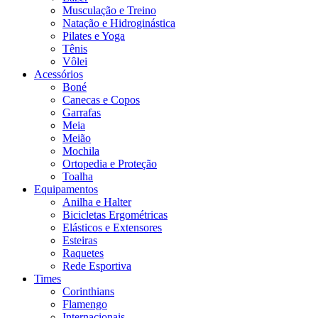
Musculação e Treino
Natação e Hidroginástica
Pilates e Yoga
Tênis
Vôlei
Acessórios
Boné
Canecas e Copos
Garrafas
Meia
Meião
Mochila
Ortopedia e Proteção
Toalha
Equipamentos
Anilha e Halter
Bicicletas Ergométricas
Elásticos e Extensores
Esteiras
Raquetes
Rede Esportiva
Times
Corinthians
Flamengo
Internacionais