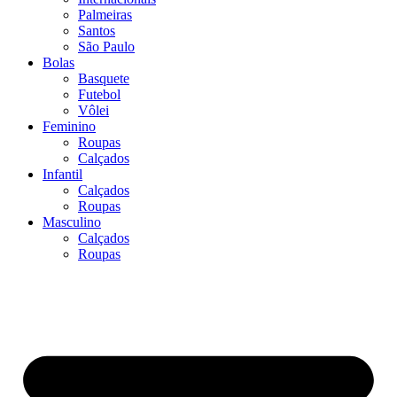
Palmeiras
Santos
São Paulo
Bolas
Basquete
Futebol
Vôlei
Feminino
Roupas
Calçados
Infantil
Calçados
Roupas
Masculino
Calçados
Roupas