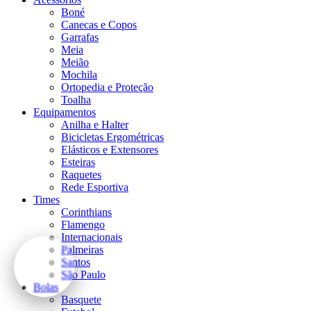
Boné
Canecas e Copos
Garrafas
Meia
Meião
Mochila
Ortopedia e Proteção
Toalha
Equipamentos
Anilha e Halter
Bicicletas Ergométricas
Elásticos e Extensores
Esteiras
Raquetes
Rede Esportiva
Times
Corinthians
Flamengo
Internacionais
Palmeiras
Santos
São Paulo
Bolas
Basquete