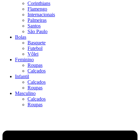
Corinthians
Flamengo
Internacionais
Palmeiras
Santos
São Paulo
Bolas
Basquete
Futebol
Vôlei
Feminino
Roupas
Calçados
Infantil
Calçados
Roupas
Masculino
Calçados
Roupas