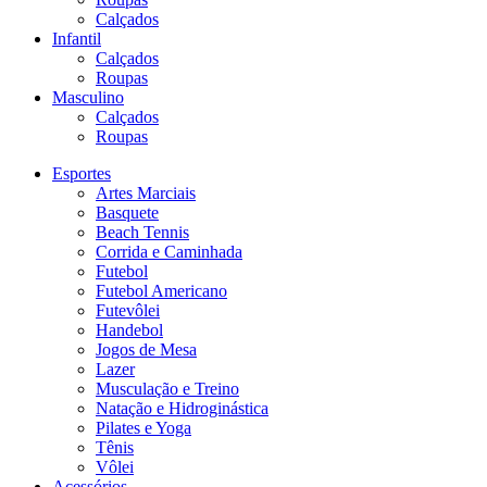
Calçados
Infantil
Calçados
Roupas
Masculino
Calçados
Roupas
Esportes
Artes Marciais
Basquete
Beach Tennis
Corrida e Caminhada
Futebol
Futebol Americano
Futevôlei
Handebol
Jogos de Mesa
Lazer
Musculação e Treino
Natação e Hidroginástica
Pilates e Yoga
Tênis
Vôlei
Acessórios