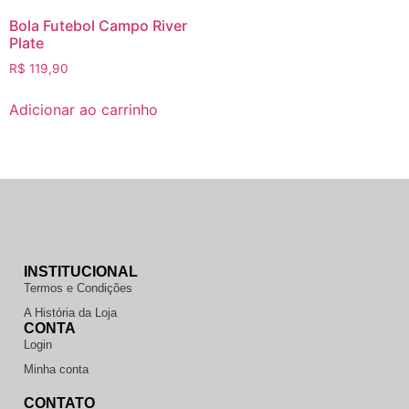
Bola Futebol Campo River
Plate
R$
119,90
Adicionar ao carrinho
INSTITUCIONAL
Termos e Condições
A História da Loja
CONTA
Login
Minha conta
CONTATO