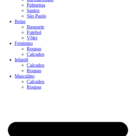
Palmeiras
Santos
São Paulo
Bolas
Basquete
Futebol
Vôlei
Feminino
Roupas
Calçados
Infantil
Calçados
Roupas
Masculino
Calçados
Roupas