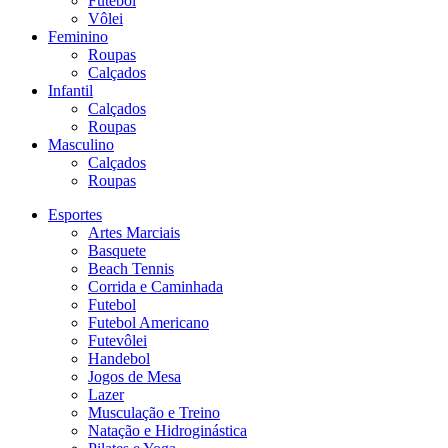
Futebol
Vôlei
Feminino
Roupas
Calçados
Infantil
Calçados
Roupas
Masculino
Calçados
Roupas
Esportes
Artes Marciais
Basquete
Beach Tennis
Corrida e Caminhada
Futebol
Futebol Americano
Futevôlei
Handebol
Jogos de Mesa
Lazer
Musculação e Treino
Natação e Hidroginástica