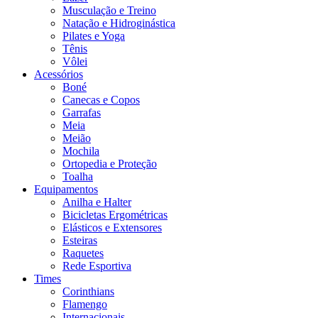
Musculação e Treino
Natação e Hidroginástica
Pilates e Yoga
Tênis
Vôlei
Acessórios
Boné
Canecas e Copos
Garrafas
Meia
Meião
Mochila
Ortopedia e Proteção
Toalha
Equipamentos
Anilha e Halter
Bicicletas Ergométricas
Elásticos e Extensores
Esteiras
Raquetes
Rede Esportiva
Times
Corinthians
Flamengo
Internacionais