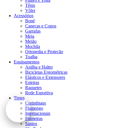
Pilates e Yoga
Tênis
Vôlei
Acessórios
Boné
Canecas e Copos
Garrafas
Meia
Meião
Mochila
Ortopedia e Proteção
Toalha
Equipamentos
Anilha e Halter
Bicicletas Ergométricas
Elásticos e Extensores
Esteiras
Raquetes
Rede Esportiva
Times
Corinthians
Flamengo
Internacionais
Palmeiras
Santos