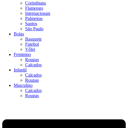
Corinthians
Flamengo
Internacionais
Palmeiras
Santos
São Paulo
Bolas
Basquete
Futebol
Vôlei
Feminino
Roupas
Calçados
Infantil
Calçados
Roupas
Masculino
Calçados
Roupas