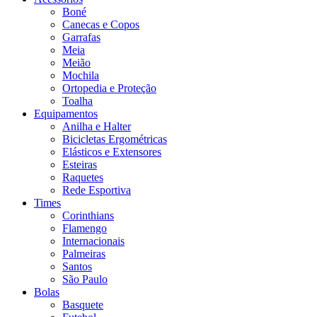
Boné
Canecas e Copos
Garrafas
Meia
Meião
Mochila
Ortopedia e Proteção
Toalha
Equipamentos
Anilha e Halter
Bicicletas Ergométricas
Elásticos e Extensores
Esteiras
Raquetes
Rede Esportiva
Times
Corinthians
Flamengo
Internacionais
Palmeiras
Santos
São Paulo
Bolas
Basquete