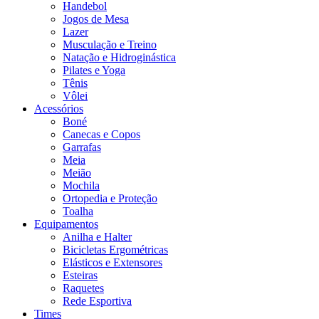
Handebol
Jogos de Mesa
Lazer
Musculação e Treino
Natação e Hidroginástica
Pilates e Yoga
Tênis
Vôlei
Acessórios
Boné
Canecas e Copos
Garrafas
Meia
Meião
Mochila
Ortopedia e Proteção
Toalha
Equipamentos
Anilha e Halter
Bicicletas Ergométricas
Elásticos e Extensores
Esteiras
Raquetes
Rede Esportiva
Times