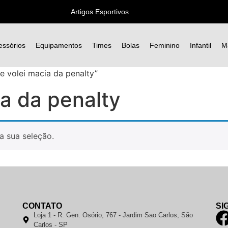
Artigos Esportivos
essórios
Equipamentos
Times
Bolas
Feminino
Infantil
M
 volei macia da penalty”
ia da penalty
a sua seleção.
CONTATO
SI
Loja 1 - R. Gen. Osório, 767 - Jardim Sao Carlos, São
Carlos - SP