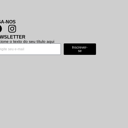
GA-NOS
WSLETTER
cione o texto do seu título aqui
Inscrever-
se