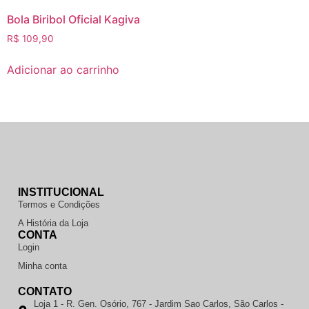
Bola Biribol Oficial Kagiva
R$
109,90
Adicionar ao carrinho
INSTITUCIONAL
Termos e Condições
A História da Loja
CONTA
Login
Minha conta
CONTATO
Loja 1 - R. Gen. Osório, 767 - Jardim Sao Carlos, São Carlos -