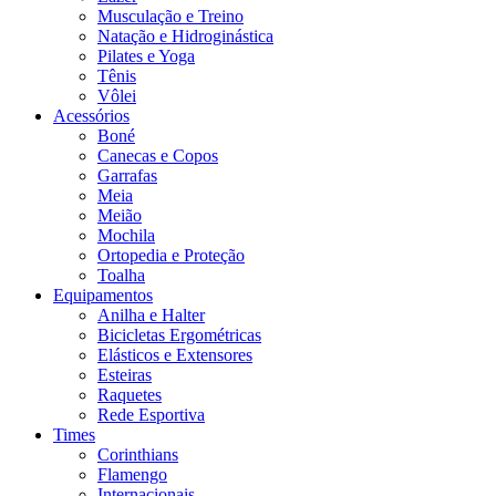
Musculação e Treino
Natação e Hidroginástica
Pilates e Yoga
Tênis
Vôlei
Acessórios
Boné
Canecas e Copos
Garrafas
Meia
Meião
Mochila
Ortopedia e Proteção
Toalha
Equipamentos
Anilha e Halter
Bicicletas Ergométricas
Elásticos e Extensores
Esteiras
Raquetes
Rede Esportiva
Times
Corinthians
Flamengo
Internacionais