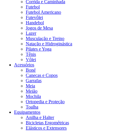
Corrida e Caminhada
Futebol
Futebol Americano
Futevôlei
Handebol
Jogos de Mesa
Lazer
Musculação e Treino
Natação e Hidroginástica
Pilates e Yoga
Tênis
Vôlei
Acessórios
Boné
Canecas e Copos
Garrafas
Meia
Meião
Mochila
Ortopedia e Proteção
Toalha
Equipamentos
Anilha e Halter
Bicicletas Ergométricas
Elásticos e Extensores