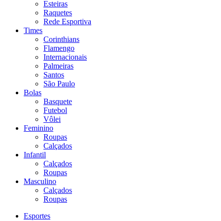
Esteiras
Raquetes
Rede Esportiva
Times
Corinthians
Flamengo
Internacionais
Palmeiras
Santos
São Paulo
Bolas
Basquete
Futebol
Vôlei
Feminino
Roupas
Calçados
Infantil
Calçados
Roupas
Masculino
Calçados
Roupas
Esportes