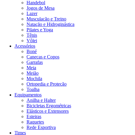
Handebol
Jogos de Mesa
Lazer
Musculação e Treino
Natação e Hidroginástica
Pilates e Yoga
Tênis
Vôlei
Acessórios
Boné
Canecas e Copos
Garrafas
Meia
Meião
Mochila
Ortopedia e Proteção
Toalha
Equipamentos
Anilha e Halter
Bicicletas Ergométricas
Elásticos e Extensores
Esteiras
Raquetes
Rede Esportiva
Times