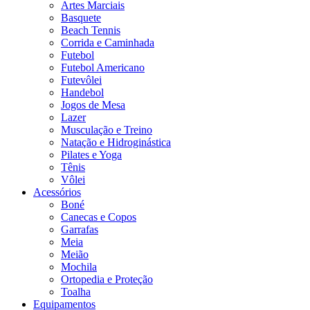
Artes Marciais
Basquete
Beach Tennis
Corrida e Caminhada
Futebol
Futebol Americano
Futevôlei
Handebol
Jogos de Mesa
Lazer
Musculação e Treino
Natação e Hidroginástica
Pilates e Yoga
Tênis
Vôlei
Acessórios
Boné
Canecas e Copos
Garrafas
Meia
Meião
Mochila
Ortopedia e Proteção
Toalha
Equipamentos