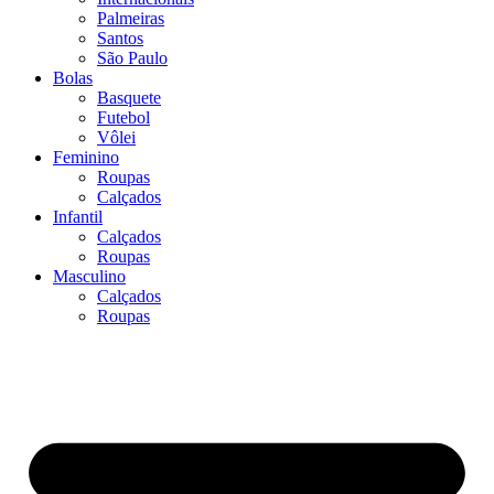
Palmeiras
Santos
São Paulo
Bolas
Basquete
Futebol
Vôlei
Feminino
Roupas
Calçados
Infantil
Calçados
Roupas
Masculino
Calçados
Roupas