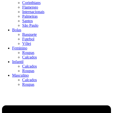
Corinthians
Flamengo
Internacionais
Palmeiras
Santos
São Paulo
Bolas
Basquete
Futebol
Vôlei
Feminino
Roupas
Calçados
Infantil
Calçados
Roupas
Masculino
Calçados
Roupas