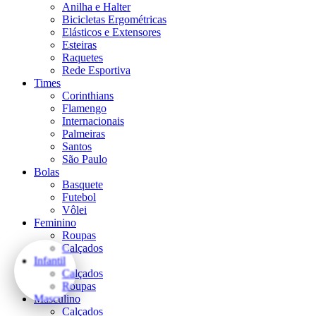
Anilha e Halter
Bicicletas Ergométricas
Elásticos e Extensores
Esteiras
Raquetes
Rede Esportiva
Times
Corinthians
Flamengo
Internacionais
Palmeiras
Santos
São Paulo
Bolas
Basquete
Futebol
Vôlei
Feminino
Roupas
Calçados
Infantil
Calçados
Roupas
Masculino
Calçados