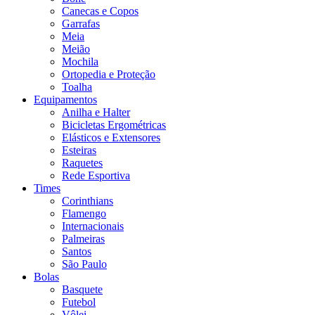
Canecas e Copos
Garrafas
Meia
Meião
Mochila
Ortopedia e Proteção
Toalha
Equipamentos
Anilha e Halter
Bicicletas Ergométricas
Elásticos e Extensores
Esteiras
Raquetes
Rede Esportiva
Times
Corinthians
Flamengo
Internacionais
Palmeiras
Santos
São Paulo
Bolas
Basquete
Futebol
Vôlei