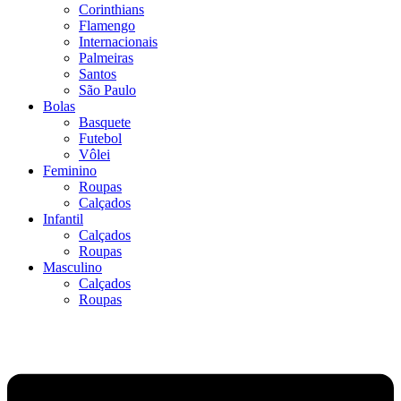
Corinthians
Flamengo
Internacionais
Palmeiras
Santos
São Paulo
Bolas
Basquete
Futebol
Vôlei
Feminino
Roupas
Calçados
Infantil
Calçados
Roupas
Masculino
Calçados
Roupas