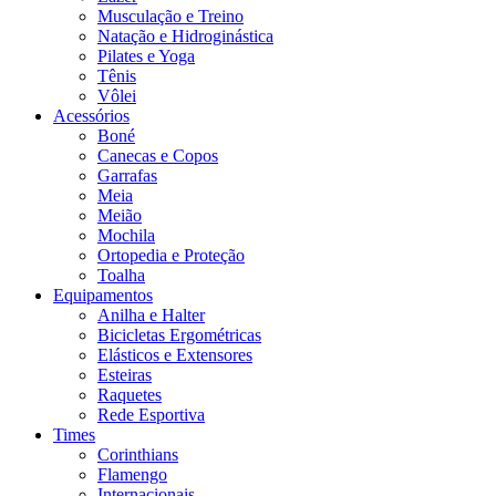
Musculação e Treino
Natação e Hidroginástica
Pilates e Yoga
Tênis
Vôlei
Acessórios
Boné
Canecas e Copos
Garrafas
Meia
Meião
Mochila
Ortopedia e Proteção
Toalha
Equipamentos
Anilha e Halter
Bicicletas Ergométricas
Elásticos e Extensores
Esteiras
Raquetes
Rede Esportiva
Times
Corinthians
Flamengo
Internacionais