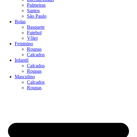
Palmeiras
Santos
São Paulo
Bolas
Basquete
Futebol
Vôlei
Feminino
Roupas
Calçados
Infantil
Calçados
Roupas
Masculino
Calçados
Roupas