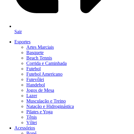
Sair
Esportes
Artes Marciais
Basquete
Beach Tennis
Corrida e Caminhada
Futebol
Futebol Americano
Futevôlei
Handebol
Jogos de Mesa
Lazer
Musculação e Treino
Natação e Hidroginástica
Pilates e Yoga
Tênis
Vôlei
Acessórios
Boné