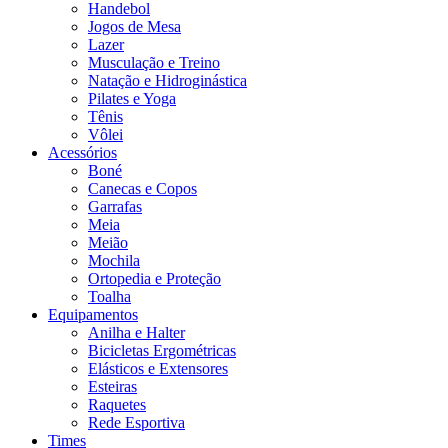
Handebol
Jogos de Mesa
Lazer
Musculação e Treino
Natação e Hidroginástica
Pilates e Yoga
Tênis
Vôlei
Acessórios
Boné
Canecas e Copos
Garrafas
Meia
Meião
Mochila
Ortopedia e Proteção
Toalha
Equipamentos
Anilha e Halter
Bicicletas Ergométricas
Elásticos e Extensores
Esteiras
Raquetes
Rede Esportiva
Times