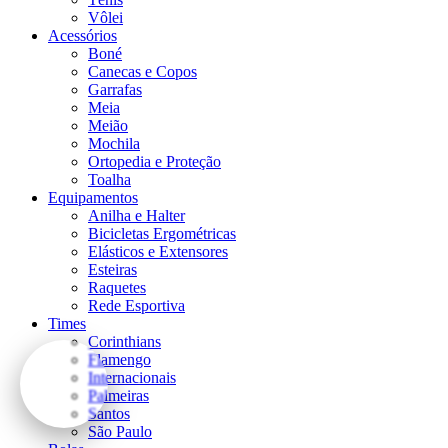
Vôlei
Acessórios
Boné
Canecas e Copos
Garrafas
Meia
Meião
Mochila
Ortopedia e Proteção
Toalha
Equipamentos
Anilha e Halter
Bicicletas Ergométricas
Elásticos e Extensores
Esteiras
Raquetes
Rede Esportiva
Times
Corinthians
Flamengo
Internacionais
Palmeiras
Santos
São Paulo