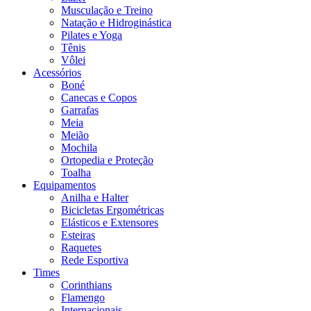
Musculação e Treino
Natação e Hidroginástica
Pilates e Yoga
Tênis
Vôlei
Acessórios
Boné
Canecas e Copos
Garrafas
Meia
Meião
Mochila
Ortopedia e Proteção
Toalha
Equipamentos
Anilha e Halter
Bicicletas Ergométricas
Elásticos e Extensores
Esteiras
Raquetes
Rede Esportiva
Times
Corinthians
Flamengo
Internacionais