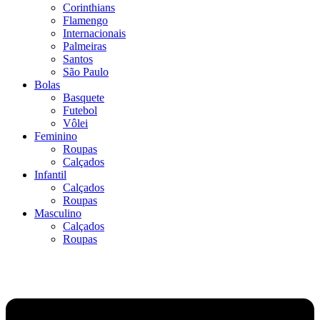
Corinthians
Flamengo
Internacionais
Palmeiras
Santos
São Paulo
Bolas
Basquete
Futebol
Vôlei
Feminino
Roupas
Calçados
Infantil
Calçados
Roupas
Masculino
Calçados
Roupas