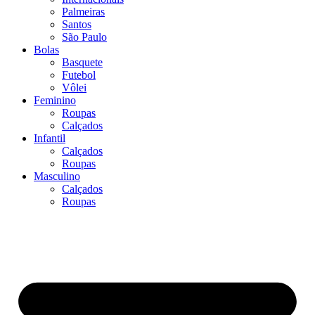
Palmeiras
Santos
São Paulo
Bolas
Basquete
Futebol
Vôlei
Feminino
Roupas
Calçados
Infantil
Calçados
Roupas
Masculino
Calçados
Roupas