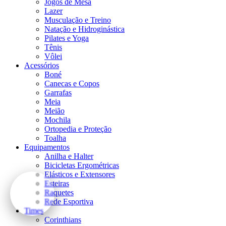
Jogos de Mesa
Lazer
Musculação e Treino
Natação e Hidroginástica
Pilates e Yoga
Tênis
Vôlei
Acessórios
Boné
Canecas e Copos
Garrafas
Meia
Meião
Mochila
Ortopedia e Proteção
Toalha
Equipamentos
Anilha e Halter
Bicicletas Ergométricas
Elásticos e Extensores
Esteiras
Raquetes
Rede Esportiva
Times
Corinthians