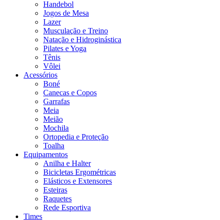
Handebol
Jogos de Mesa
Lazer
Musculação e Treino
Natação e Hidroginástica
Pilates e Yoga
Tênis
Vôlei
Acessórios
Boné
Canecas e Copos
Garrafas
Meia
Meião
Mochila
Ortopedia e Proteção
Toalha
Equipamentos
Anilha e Halter
Bicicletas Ergométricas
Elásticos e Extensores
Esteiras
Raquetes
Rede Esportiva
Times