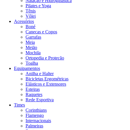
Natação e Hidroginástica
Pilates e Yoga
Tênis
Vôlei
Acessórios
Boné
Canecas e Copos
Garrafas
Meia
Meião
Mochila
Ortopedia e Proteção
Toalha
Equipamentos
Anilha e Halter
Bicicletas Ergométricas
Elásticos e Extensores
Esteiras
Raquetes
Rede Esportiva
Times
Corinthians
Flamengo
Internacionais
Palmeiras