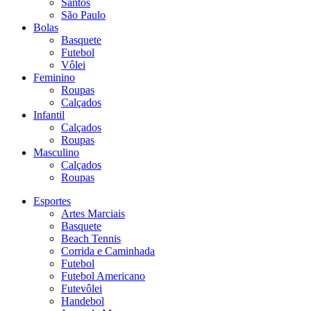
Santos
São Paulo
Bolas
Basquete
Futebol
Vôlei
Feminino
Roupas
Calçados
Infantil
Calçados
Roupas
Masculino
Calçados
Roupas
Esportes
Artes Marciais
Basquete
Beach Tennis
Corrida e Caminhada
Futebol
Futebol Americano
Futevôlei
Handebol