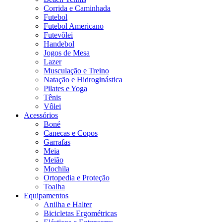
Corrida e Caminhada
Futebol
Futebol Americano
Futevôlei
Handebol
Jogos de Mesa
Lazer
Musculação e Treino
Natação e Hidroginástica
Pilates e Yoga
Tênis
Vôlei
Acessórios
Boné
Canecas e Copos
Garrafas
Meia
Meião
Mochila
Ortopedia e Proteção
Toalha
Equipamentos
Anilha e Halter
Bicicletas Ergométricas