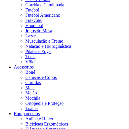
Corrida e Caminhada
Futebol
Futebol Americano
Futevôlei
Handebol
Jogos de Mesa
Lazer
Musculação e Treino
Natação e Hidroginástica
Pilates e Yoga
Tênis
Vôlei
Acessórios
Boné
Canecas e Copos
Garrafas
Meia
Meião
Mochila
Ortopedia e Proteção
Toalha
Equipamentos
Anilha e Halter
Bicicletas Ergométricas