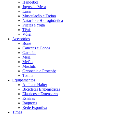
Handebol
Jogos de Mesa
Lazer
Musculação e Treino
Natação e Hidroginástica
Pilates e Yoga
Tênis
Vôlei
Acessórios
Boné
Canecas e Copos
Garrafas
Meia
Meião
Mochila
Ortopedia e Proteção
Toalha
Equipamentos
Anilha e Halter
Bicicletas Ergométricas
Elásticos e Extensores
Esteiras
Raquetes
Rede Esportiva
Times