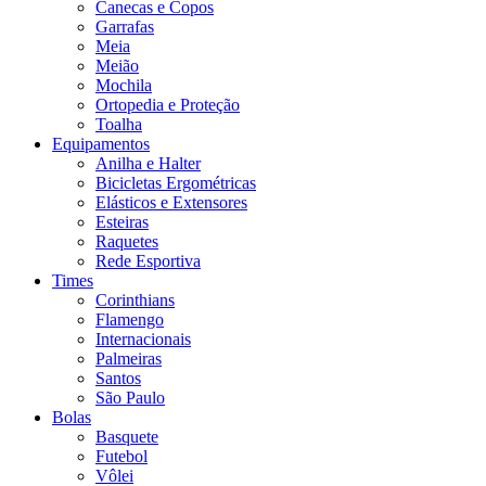
Canecas e Copos
Garrafas
Meia
Meião
Mochila
Ortopedia e Proteção
Toalha
Equipamentos
Anilha e Halter
Bicicletas Ergométricas
Elásticos e Extensores
Esteiras
Raquetes
Rede Esportiva
Times
Corinthians
Flamengo
Internacionais
Palmeiras
Santos
São Paulo
Bolas
Basquete
Futebol
Vôlei