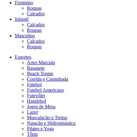
Feminino
Roupas
Calçados
Infantil
Calçados
Roupas
Masculino
Calçados
Roupas
Esportes
Artes Marciais
Basquete
Beach Tennis
Corrida e Caminhada
Futebol
Futebol Americano
Futevôlei
Handebol
Jogos de Mesa
Lazer
Musculação e Treino
Natação e Hidroginástica
Pilates e Yoga
Tênis