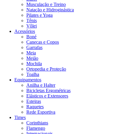
Musculação e Treino
Natação e Hidroginástica
Pilates e Yoga
Tênis
Vôlei
Acessórios
Boné
Canecas e Copos
Garrafas
Meia
Meião
Mochila
Ortopedia e Proteção
Toalha
Equipamentos
Anilha e Halter
Bicicletas Ergométricas
Elásticos e Extensores
Esteiras
Raquetes
Rede Esportiva
Times
Corinthians
Flamengo
Internacionais