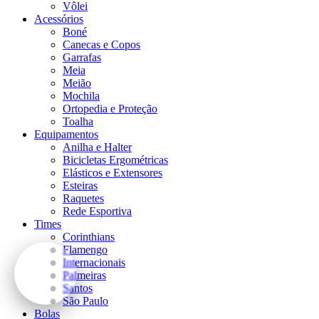
Vôlei
Acessórios
Boné
Canecas e Copos
Garrafas
Meia
Meião
Mochila
Ortopedia e Proteção
Toalha
Equipamentos
Anilha e Halter
Bicicletas Ergométricas
Elásticos e Extensores
Esteiras
Raquetes
Rede Esportiva
Times
Corinthians
Flamengo
Internacionais
Palmeiras
Santos
São Paulo
Bolas