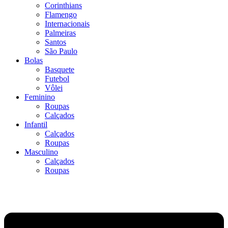
Corinthians
Flamengo
Internacionais
Palmeiras
Santos
São Paulo
Bolas
Basquete
Futebol
Vôlei
Feminino
Roupas
Calçados
Infantil
Calçados
Roupas
Masculino
Calçados
Roupas