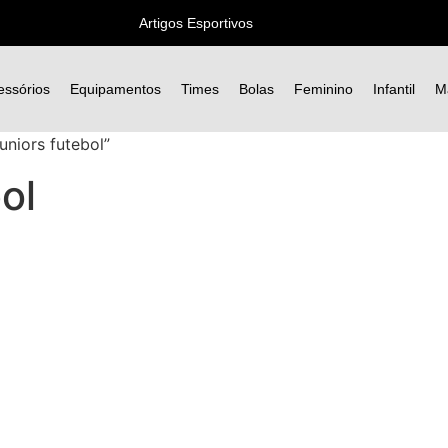
Artigos Esportivos
essórios
Equipamentos
Times
Bolas
Feminino
Infantil
M
niors futebol”
ol