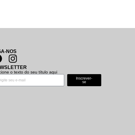
GA-NOS
WSLETTER
cione o texto do seu título aqui
Inscrever-
se