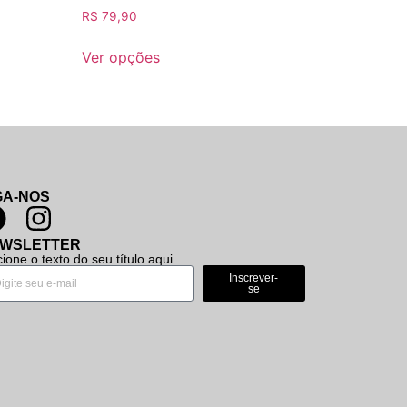
R$
79,90
Ver opções
GA-NOS
WSLETTER
cione o texto do seu título aqui
Inscrever-
se