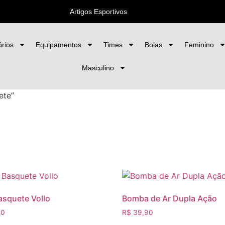
portivos
rios
Equipamentos
Times
Bolas
Feminino
Masculino
ete”
asquete Vollo
Bomba de Ar Dupla Ação
90
R$
39,90