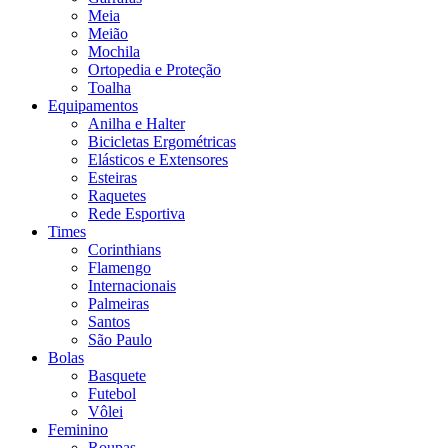
Meia
Meião
Mochila
Ortopedia e Proteção
Toalha
Equipamentos
Anilha e Halter
Bicicletas Ergométricas
Elásticos e Extensores
Esteiras
Raquetes
Rede Esportiva
Times
Corinthians
Flamengo
Internacionais
Palmeiras
Santos
São Paulo
Bolas
Basquete
Futebol
Vôlei
Feminino
Roupas