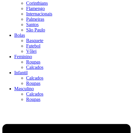
Corinthians
Flamengo
Internacionais
Palmeiras
Santos
São Paulo
Bolas
Basquete
Futebol
Vôlei
Feminino
Roupas
Calçados
Infantil
Calçados
Roupas
Masculino
Calçados
Roupas