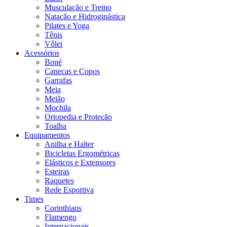
Musculação e Treino
Natação e Hidroginástica
Pilates e Yoga
Tênis
Vôlei
Acessórios
Boné
Canecas e Copos
Garrafas
Meia
Meião
Mochila
Ortopedia e Proteção
Toalha
Equipamentos
Anilha e Halter
Bicicletas Ergométricas
Elásticos e Extensores
Esteiras
Raquetes
Rede Esportiva
Times
Corinthians
Flamengo
Internacionais