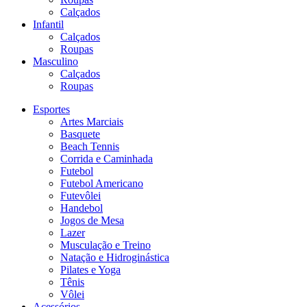
Calçados
Infantil
Calçados
Roupas
Masculino
Calçados
Roupas
Esportes
Artes Marciais
Basquete
Beach Tennis
Corrida e Caminhada
Futebol
Futebol Americano
Futevôlei
Handebol
Jogos de Mesa
Lazer
Musculação e Treino
Natação e Hidroginástica
Pilates e Yoga
Tênis
Vôlei
Acessórios