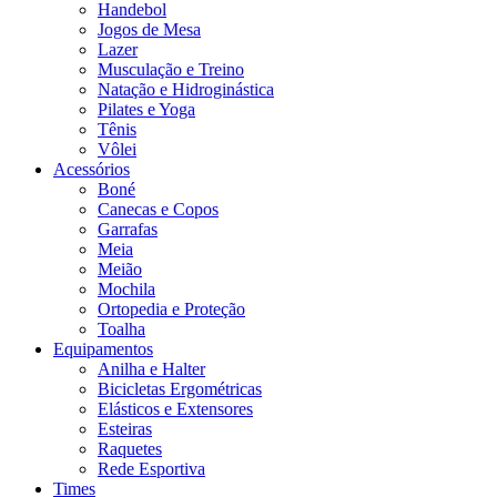
Handebol
Jogos de Mesa
Lazer
Musculação e Treino
Natação e Hidroginástica
Pilates e Yoga
Tênis
Vôlei
Acessórios
Boné
Canecas e Copos
Garrafas
Meia
Meião
Mochila
Ortopedia e Proteção
Toalha
Equipamentos
Anilha e Halter
Bicicletas Ergométricas
Elásticos e Extensores
Esteiras
Raquetes
Rede Esportiva
Times