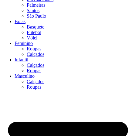
Palmeiras
Santos
São Paulo
Bolas
Basquete
Futebol
Vôlei
Feminino
Roupas
Calçados
Infantil
Calçados
Roupas
Masculino
Calçados
Roupas