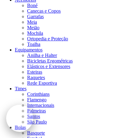
Boné
Canecas e Copos
Garrafas
Meia
Meião
Mochila
Ortopedia e Proteção
Toalha
Equipamentos
Anilha e Halter
Bicicletas Ergométricas
Elásticos e Extensores
Esteiras
Raquetes
Rede Esportiva
Times
Corinthians
Flamengo
Internacionais
Palmeiras
Santos
São Paulo
Bolas
Basquete