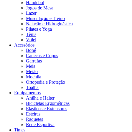
Handebol
Jogos de Mesa
Lazer
Musculação e Treino
Natação e Hidroginástica
Pilates e Yoga
Tênis
Vôlei
Acessórios
Boné
Canecas e Copos
Garrafas
Meia
Meião
Mochila
Ortopedia e Proteção
Toalha
Equipamentos
Anilha e Halter
Bicicletas Ergométricas
Elásticos e Extensores
Esteiras
Raquetes
Rede Esportiva
Times