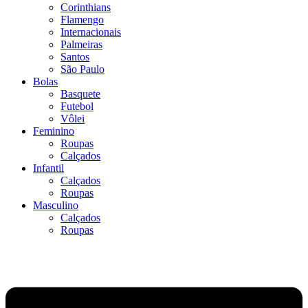
Corinthians
Flamengo
Internacionais
Palmeiras
Santos
São Paulo
Bolas
Basquete
Futebol
Vôlei
Feminino
Roupas
Calçados
Infantil
Calçados
Roupas
Masculino
Calçados
Roupas