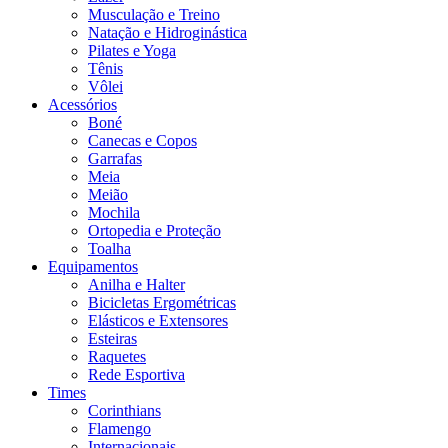
Musculação e Treino
Natação e Hidroginástica
Pilates e Yoga
Tênis
Vôlei
Acessórios
Boné
Canecas e Copos
Garrafas
Meia
Meião
Mochila
Ortopedia e Proteção
Toalha
Equipamentos
Anilha e Halter
Bicicletas Ergométricas
Elásticos e Extensores
Esteiras
Raquetes
Rede Esportiva
Times
Corinthians
Flamengo
Internacionais