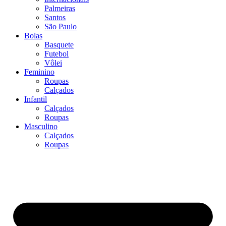
Palmeiras
Santos
São Paulo
Bolas
Basquete
Futebol
Vôlei
Feminino
Roupas
Calçados
Infantil
Calçados
Roupas
Masculino
Calçados
Roupas