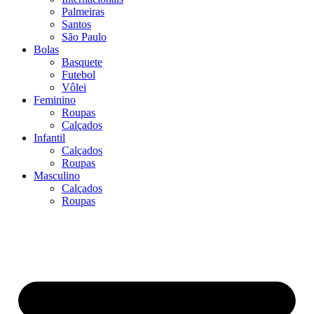
Palmeiras
Santos
São Paulo
Bolas
Basquete
Futebol
Vôlei
Feminino
Roupas
Calçados
Infantil
Calçados
Roupas
Masculino
Calçados
Roupas