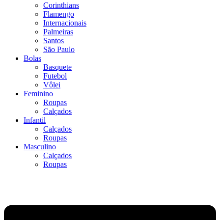
Corinthians
Flamengo
Internacionais
Palmeiras
Santos
São Paulo
Bolas
Basquete
Futebol
Vôlei
Feminino
Roupas
Calçados
Infantil
Calçados
Roupas
Masculino
Calçados
Roupas