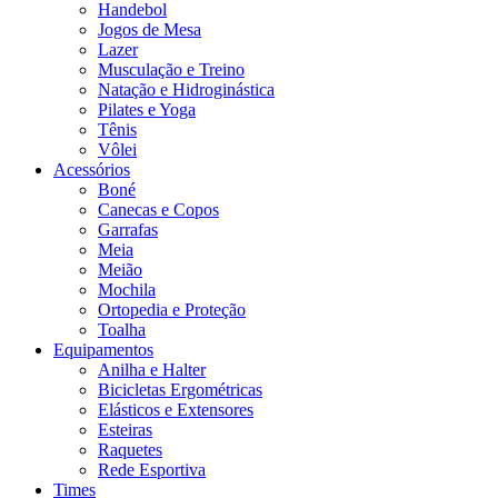
Handebol
Jogos de Mesa
Lazer
Musculação e Treino
Natação e Hidroginástica
Pilates e Yoga
Tênis
Vôlei
Acessórios
Boné
Canecas e Copos
Garrafas
Meia
Meião
Mochila
Ortopedia e Proteção
Toalha
Equipamentos
Anilha e Halter
Bicicletas Ergométricas
Elásticos e Extensores
Esteiras
Raquetes
Rede Esportiva
Times