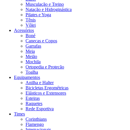
Musculação e Treino
Natação e Hidroginástica
Pilates e Yoga
Tênis
Vôlei
Acessórios
Boné
Canecas e Copos
Garrafas
Meia
Meião
Mochila
Ortopedia e Proteção
Toalha
Equipamentos
Anilha e Halter
Bicicletas Ergométricas
Elásticos e Extensores
Esteiras
Raquetes
Rede Esportiva
Times
Corinthians
Flamengo
Internacionais