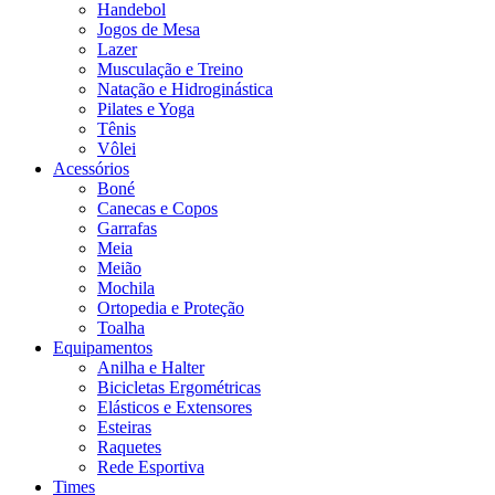
Handebol
Jogos de Mesa
Lazer
Musculação e Treino
Natação e Hidroginástica
Pilates e Yoga
Tênis
Vôlei
Acessórios
Boné
Canecas e Copos
Garrafas
Meia
Meião
Mochila
Ortopedia e Proteção
Toalha
Equipamentos
Anilha e Halter
Bicicletas Ergométricas
Elásticos e Extensores
Esteiras
Raquetes
Rede Esportiva
Times