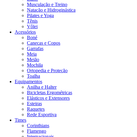
Musculação e Treino
Natação e Hidroginástica
Pilates e Yoga
Tênis
Vôlei
Acessórios
Boné
Canecas e Copos
Garrafas
Meia
Meião
Mochila
Ortopedia e Proteção
Toalha
Equipamentos
Anilha e Halter
Bicicletas Ergométricas
Elásticos e Extensores
Esteiras
Raquetes
Rede Esportiva
Times
Corinthians
Flamengo
Internacionais