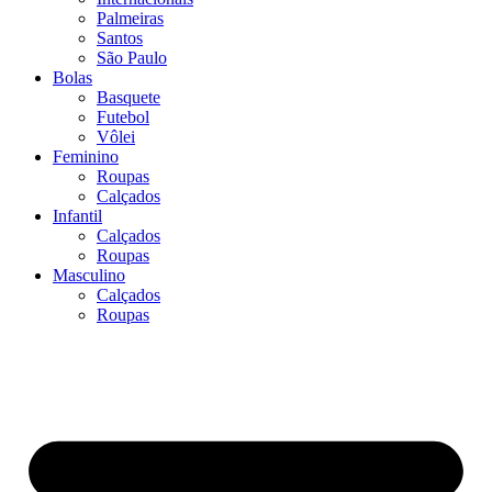
Palmeiras
Santos
São Paulo
Bolas
Basquete
Futebol
Vôlei
Feminino
Roupas
Calçados
Infantil
Calçados
Roupas
Masculino
Calçados
Roupas