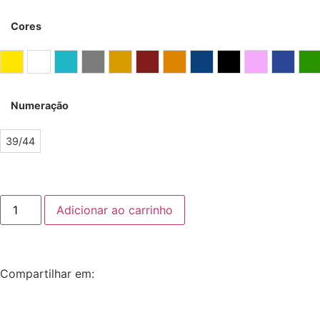
Cores
Amarelo
Branco
Celeste
Cinza
Dourado
Grena
Laranja
Marinho
Preto
Rosa
Royal
V
Numeração
39/44
Adicionar ao carrinho
Compartilhar em: