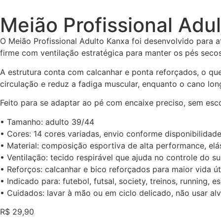
Meião Profissional Adu
O Meião Profissional Adulto Kanxa foi desenvolvido para at
firme com ventilação estratégica para manter os pés seco
A estrutura conta com calcanhar e ponta reforçados, o qu
circulação e reduz a fadiga muscular, enquanto o cano lon
Feito para se adaptar ao pé com encaixe preciso, sem esc
• Tamanho: adulto 39/44
• Cores: 14 cores variadas, envio conforme disponibilidad
• Material: composição esportiva de alta performance, elás
• Ventilação: tecido respirável que ajuda no controle do su
• Reforços: calcanhar e bico reforçados para maior vida út
• Indicado para: futebol, futsal, society, treinos, running, e
• Cuidados: lavar à mão ou em ciclo delicado, não usar alv
R$
29,90