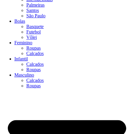
Palmeiras
Santos
São Paulo
Bolas
Basquete
Futebol
Vôlei
Feminino
Roupas
Calçados
Infantil
Calçados
Roupas
Masculino
Calçados
Roupas