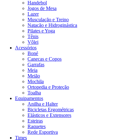
Handebol
Jogos de Mesa
Lazer
Musculação e Treino
Natação e Hidroginástica
Pilates e Yoga
Tênis
Vôlei
Acessórios
Boné
Canecas e Copos
Garrafas
Meia
Meião
Mochila
Ortopedia e Proteção
Toalha
Equipamentos
Anilha e Halter
Bicicletas Ergométricas
Elásticos e Extensores
Esteiras
Raquetes
Rede Esportiva
Times