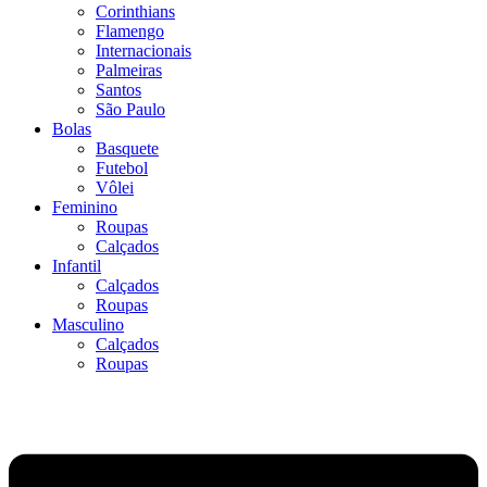
Corinthians
Flamengo
Internacionais
Palmeiras
Santos
São Paulo
Bolas
Basquete
Futebol
Vôlei
Feminino
Roupas
Calçados
Infantil
Calçados
Roupas
Masculino
Calçados
Roupas