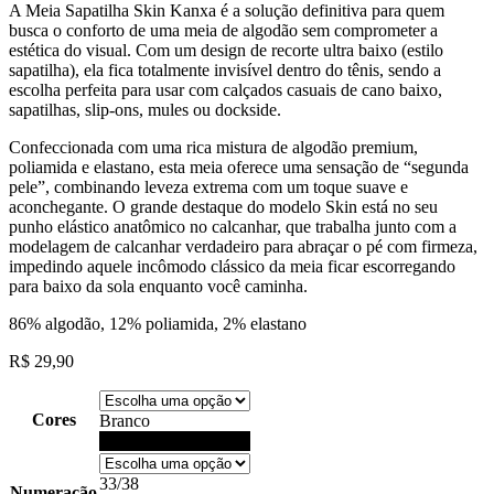
A Meia Sapatilha Skin Kanxa é a solução definitiva para quem
busca o conforto de uma meia de algodão sem comprometer a
estética do visual. Com um design de recorte ultra baixo (estilo
sapatilha), ela fica totalmente invisível dentro do tênis, sendo a
escolha perfeita para usar com calçados casuais de cano baixo,
sapatilhas, slip-ons, mules ou dockside.
Confeccionada com uma rica mistura de algodão premium,
poliamida e elastano, esta meia oferece uma sensação de “segunda
pele”, combinando leveza extrema com um toque suave e
aconchegante. O grande destaque do modelo Skin está no seu
punho elástico anatômico no calcanhar, que trabalha junto com a
modelagem de calcanhar verdadeiro para abraçar o pé com firmeza,
impedindo aquele incômodo clássico da meia ficar escorregando
para baixo da sola enquanto você caminha.
86% algodão, 12% poliamida, 2% elastano
R$
29,90
Cores
Branco
Preto
33/38
Numeração