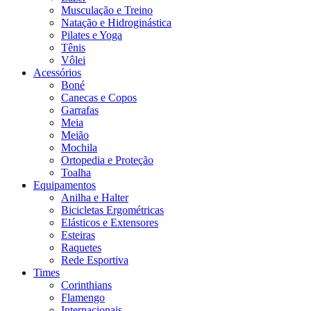
Musculação e Treino
Natação e Hidroginástica
Pilates e Yoga
Tênis
Vôlei
Acessórios
Boné
Canecas e Copos
Garrafas
Meia
Meião
Mochila
Ortopedia e Proteção
Toalha
Equipamentos
Anilha e Halter
Bicicletas Ergométricas
Elásticos e Extensores
Esteiras
Raquetes
Rede Esportiva
Times
Corinthians
Flamengo
Internacionais