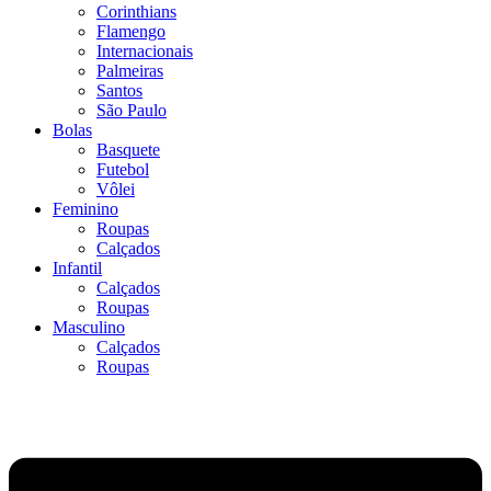
Corinthians
Flamengo
Internacionais
Palmeiras
Santos
São Paulo
Bolas
Basquete
Futebol
Vôlei
Feminino
Roupas
Calçados
Infantil
Calçados
Roupas
Masculino
Calçados
Roupas