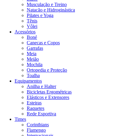
Musculação e Treino
Natação e Hidroginástica
Pilates e Yoga
Tênis
Vôlei
Acessórios
Boné
Canecas e Copos
Garrafas
Meia
Meião
Mochila
Ortopedia e Proteção
Toalha
Equipamentos
Anilha e Halter
Bicicletas Ergométricas
Elásticos e Extensores
Esteiras
Raquetes
Rede Esportiva
Times
Corinthians
Flamengo
Internacionais