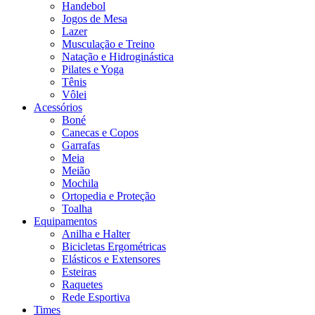
Handebol
Jogos de Mesa
Lazer
Musculação e Treino
Natação e Hidroginástica
Pilates e Yoga
Tênis
Vôlei
Acessórios
Boné
Canecas e Copos
Garrafas
Meia
Meião
Mochila
Ortopedia e Proteção
Toalha
Equipamentos
Anilha e Halter
Bicicletas Ergométricas
Elásticos e Extensores
Esteiras
Raquetes
Rede Esportiva
Times