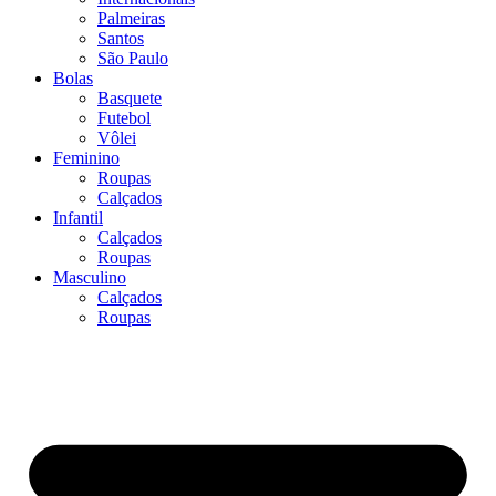
Palmeiras
Santos
São Paulo
Bolas
Basquete
Futebol
Vôlei
Feminino
Roupas
Calçados
Infantil
Calçados
Roupas
Masculino
Calçados
Roupas