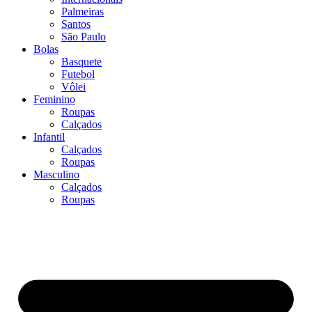
Palmeiras
Santos
São Paulo
Bolas
Basquete
Futebol
Vôlei
Feminino
Roupas
Calçados
Infantil
Calçados
Roupas
Masculino
Calçados
Roupas