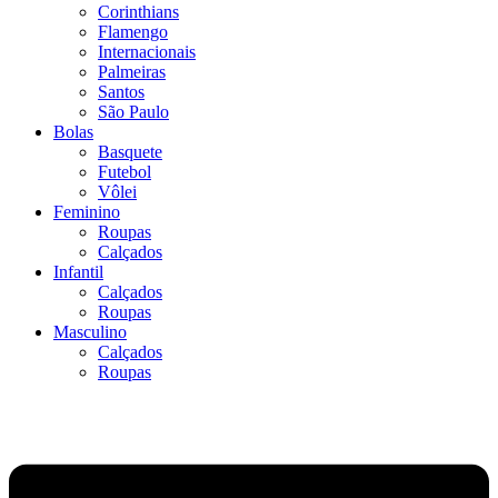
Corinthians
Flamengo
Internacionais
Palmeiras
Santos
São Paulo
Bolas
Basquete
Futebol
Vôlei
Feminino
Roupas
Calçados
Infantil
Calçados
Roupas
Masculino
Calçados
Roupas