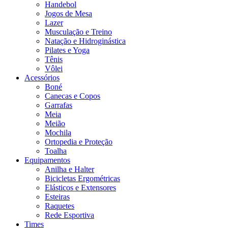
Handebol
Jogos de Mesa
Lazer
Musculação e Treino
Natação e Hidroginástica
Pilates e Yoga
Tênis
Vôlei
Acessórios
Boné
Canecas e Copos
Garrafas
Meia
Meião
Mochila
Ortopedia e Proteção
Toalha
Equipamentos
Anilha e Halter
Bicicletas Ergométricas
Elásticos e Extensores
Esteiras
Raquetes
Rede Esportiva
Times