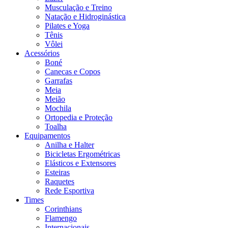
Musculação e Treino
Natação e Hidroginástica
Pilates e Yoga
Tênis
Vôlei
Acessórios
Boné
Canecas e Copos
Garrafas
Meia
Meião
Mochila
Ortopedia e Proteção
Toalha
Equipamentos
Anilha e Halter
Bicicletas Ergométricas
Elásticos e Extensores
Esteiras
Raquetes
Rede Esportiva
Times
Corinthians
Flamengo
Internacionais