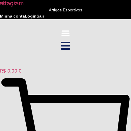
ebook
nstagram
Ir
para
Artigos Esportivos
Minha conta
Login
Sair
o
conteúdo
R$
0,00
0