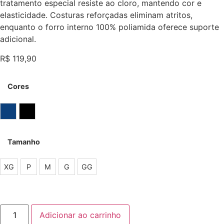
tratamento especial resiste ao cloro, mantendo cor e
elasticidade. Costuras reforçadas eliminam atritos,
enquanto o forro interno 100% poliamida oferece suporte
adicional.
R$
119,90
Cores
Marinho
Preto
Tamanho
XG
P
M
G
GG
Macaquinho
Adicionar ao carrinho
Natação
Progne