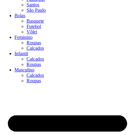
Santos
São Paulo
Bolas
Basquete
Futebol
Vôlei
Feminino
Roupas
Calçados
Infantil
Calçados
Roupas
Masculino
Calçados
Roupas