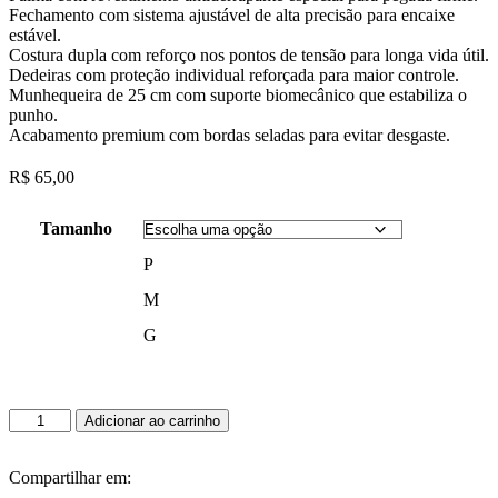
Fechamento com sistema ajustável de alta precisão para encaixe
estável.
Costura dupla com reforço nos pontos de tensão para longa vida útil.
Dedeiras com proteção individual reforçada para maior controle.
Munhequeira de 25 cm com suporte biomecânico que estabiliza o
punho.
Acabamento premium com bordas seladas para evitar desgaste.
R$
65,00
Tamanho
P
M
G
Luva
Adicionar ao carrinho
Musculação
Neoprene
com
Compartilhar em:
Munhequeira