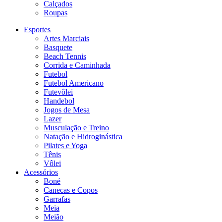
Calçados
Roupas
Esportes
Artes Marciais
Basquete
Beach Tennis
Corrida e Caminhada
Futebol
Futebol Americano
Futevôlei
Handebol
Jogos de Mesa
Lazer
Musculação e Treino
Natação e Hidroginástica
Pilates e Yoga
Tênis
Vôlei
Acessórios
Boné
Canecas e Copos
Garrafas
Meia
Meião