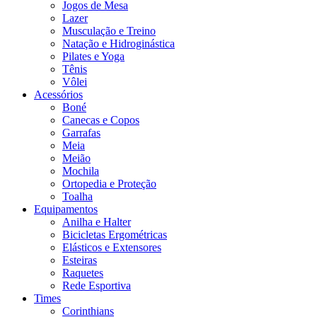
Jogos de Mesa
Lazer
Musculação e Treino
Natação e Hidroginástica
Pilates e Yoga
Tênis
Vôlei
Acessórios
Boné
Canecas e Copos
Garrafas
Meia
Meião
Mochila
Ortopedia e Proteção
Toalha
Equipamentos
Anilha e Halter
Bicicletas Ergométricas
Elásticos e Extensores
Esteiras
Raquetes
Rede Esportiva
Times
Corinthians