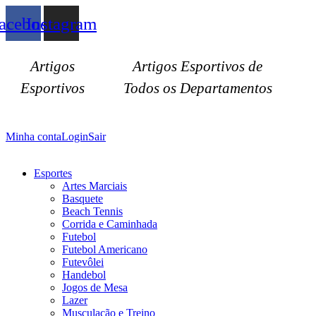
Ir
acebook
Instagram
para
o
conteúdo
Artigos
Artigos Esportivos de
Esportivos
Todos os Departamentos
Minha conta
Login
Sair
Esportes
Artes Marciais
Basquete
Beach Tennis
Corrida e Caminhada
Futebol
Futebol Americano
Futevôlei
Handebol
Jogos de Mesa
Lazer
Musculação e Treino