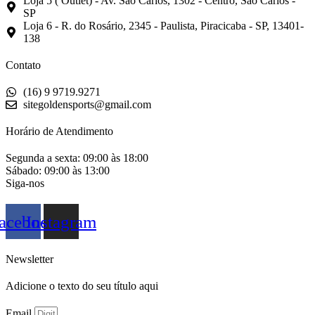
Loja 5 ( Outlet) - Av. São Carlos, 1302 - Centro, São Carlos -
SP
Loja 6 - R. do Rosário, 2345 - Paulista, Piracicaba - SP, 13401-
138
Contato
(16) 9 9719.9271
sitegoldensports@gmail.com
Horário de Atendimento
Segunda a sexta: 09:00 às 18:00
Sábado: 09:00 às 13:00
Siga-nos
acebook
Instagram
Newsletter
Adicione o texto do seu título aqui
Email