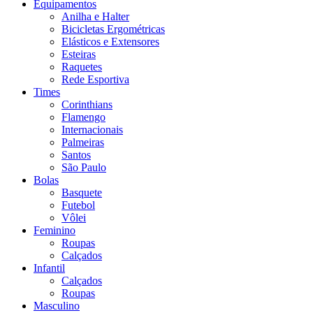
Equipamentos
Anilha e Halter
Bicicletas Ergométricas
Elásticos e Extensores
Esteiras
Raquetes
Rede Esportiva
Times
Corinthians
Flamengo
Internacionais
Palmeiras
Santos
São Paulo
Bolas
Basquete
Futebol
Vôlei
Feminino
Roupas
Calçados
Infantil
Calçados
Roupas
Masculino