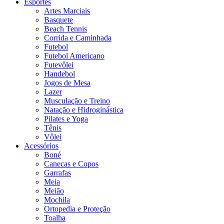
Esportes
Artes Marciais
Basquete
Beach Tennis
Corrida e Caminhada
Futebol
Futebol Americano
Futevôlei
Handebol
Jogos de Mesa
Lazer
Musculação e Treino
Natação e Hidroginástica
Pilates e Yoga
Tênis
Vôlei
Acessórios
Boné
Canecas e Copos
Garrafas
Meia
Meião
Mochila
Ortopedia e Proteção
Toalha