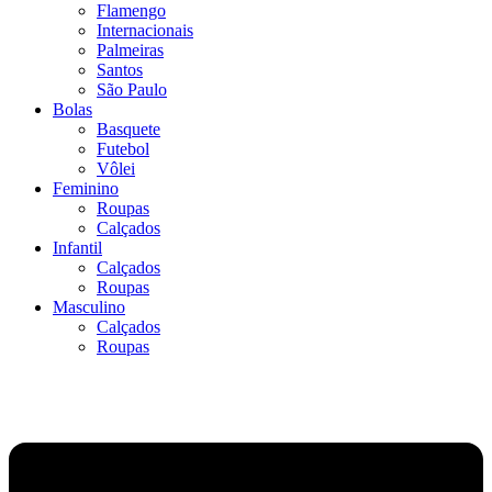
Flamengo
Internacionais
Palmeiras
Santos
São Paulo
Bolas
Basquete
Futebol
Vôlei
Feminino
Roupas
Calçados
Infantil
Calçados
Roupas
Masculino
Calçados
Roupas