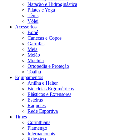
Natação e Hidroginástica
Pilates e Yoga
Tênis
Vôlei
Acessórios
Boné
Canecas e Copos
Garrafas
Meia
Meião
Mochila
Ortopedia e Proteção
Toalha
Equipamentos
Anilha e Halter
Bicicletas Ergométricas
Elásticos e Extensores
Esteiras
Raquetes
Rede Esportiva
Times
Corinthians
Flamengo
Internacionais
Palmeiras