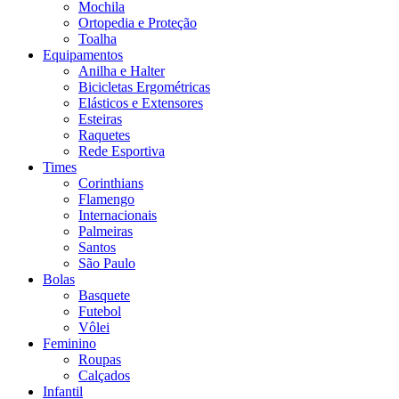
Mochila
Ortopedia e Proteção
Toalha
Equipamentos
Anilha e Halter
Bicicletas Ergométricas
Elásticos e Extensores
Esteiras
Raquetes
Rede Esportiva
Times
Corinthians
Flamengo
Internacionais
Palmeiras
Santos
São Paulo
Bolas
Basquete
Futebol
Vôlei
Feminino
Roupas
Calçados
Infantil