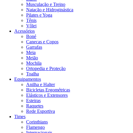
Musculação e Treino
Natação e Hidroginástica
Pilates e Yoga
Tênis
Vôlei
Acessórios
Boné
Canecas e Copos
Garrafas
Meia
Meião
Mochila
Ortopedia e Proteção
Toalha
Equipamentos
Anilha e Halter
Bicicletas Ergométricas
Elásticos e Extensores
Esteiras
Raquetes
Rede Esportiva
Times
Corinthians
Flamengo
Internacionais