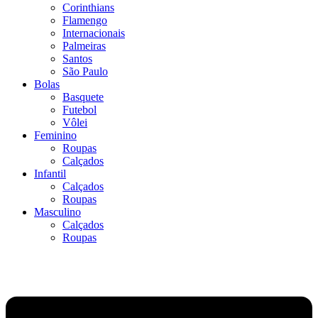
Corinthians
Flamengo
Internacionais
Palmeiras
Santos
São Paulo
Bolas
Basquete
Futebol
Vôlei
Feminino
Roupas
Calçados
Infantil
Calçados
Roupas
Masculino
Calçados
Roupas