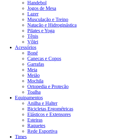
Handebol
Jogos de Mesa
Lazer
Musculação e Treino
Natação e Hidroginástica
Pilates e Yoga
Tênis
Vôlei
Acessórios
Boné
Canecas e Copos
Garrafas
Meia
Meião
Mochila
Ortopedia e Proteção
Toalha
Equipamentos
Anilha e Halter
Bicicletas Ergométricas
Elásticos e Extensores
Esteiras
Raquetes
Rede Esportiva
Times