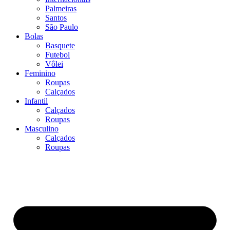
Palmeiras
Santos
São Paulo
Bolas
Basquete
Futebol
Vôlei
Feminino
Roupas
Calçados
Infantil
Calçados
Roupas
Masculino
Calçados
Roupas