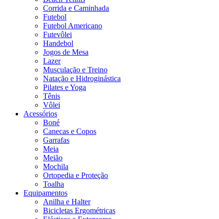
Corrida e Caminhada
Futebol
Futebol Americano
Futevôlei
Handebol
Jogos de Mesa
Lazer
Musculação e Treino
Natação e Hidroginástica
Pilates e Yoga
Tênis
Vôlei
Acessórios
Boné
Canecas e Copos
Garrafas
Meia
Meião
Mochila
Ortopedia e Proteção
Toalha
Equipamentos
Anilha e Halter
Bicicletas Ergométricas