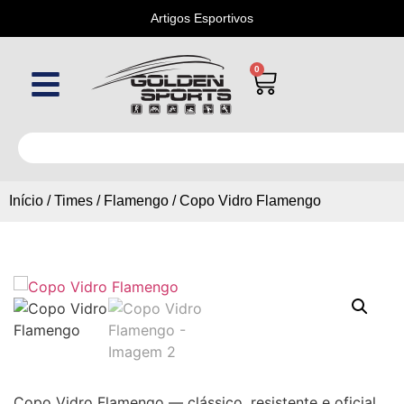
Artigos Esportivos
0
Início
/
Times
/
Flamengo
/ Copo Vidro Flamengo
Copo Vidro Flamengo — clássico, resistente e oficial