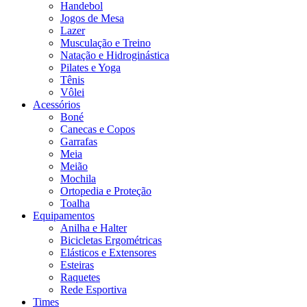
Handebol
Jogos de Mesa
Lazer
Musculação e Treino
Natação e Hidroginástica
Pilates e Yoga
Tênis
Vôlei
Acessórios
Boné
Canecas e Copos
Garrafas
Meia
Meião
Mochila
Ortopedia e Proteção
Toalha
Equipamentos
Anilha e Halter
Bicicletas Ergométricas
Elásticos e Extensores
Esteiras
Raquetes
Rede Esportiva
Times