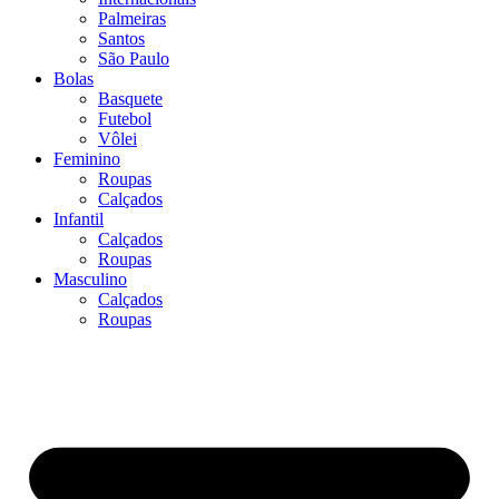
Palmeiras
Santos
São Paulo
Bolas
Basquete
Futebol
Vôlei
Feminino
Roupas
Calçados
Infantil
Calçados
Roupas
Masculino
Calçados
Roupas