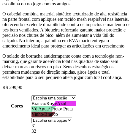
escolinha ou no jogo com os amigos.
O cabedal combina material sintético texturizado de alta resistência
na parte frontal com apliques em tecido mesh respirável nas laterais,
oferecendo excelente durabilidade contra os impactos e mantendo os
pés bem ventilados. A biqueira reforçada garante maior proteção e
precisão nos chutes de bico, além de aumentar a vida útil do
calçado. No interior, a palmilha em EVA macio entrega o
amortecimento ideal para proteger as articulações em crescimento.
O solado de borracha antiderrapante conta com a tecnologia non-
marking, que garante aderência total nas quadras de salão sem
deixar marcas ou riscos no piso. Seus desenhos estratégicos
permitem mudanças de direção rápidas, giros ágeis e total
estabilidade para o seu pequeno atleta jogar com total confiança.
R$
299,90
Branco/Rosa/Azul
Cores
Vd Agua/ Preto/ Prata
Vinho/Branco
31
32