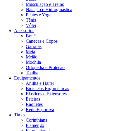
Musculação e Treino
Natação e Hidroginástica
Pilates e Yoga
Tênis
Vôlei
Acessórios
Boné
Canecas e Copos
Garrafas
Meia
Meião
Mochila
Ortopedia e Proteção
Toalha
Equipamentos
Anilha e Halter
Bicicletas Ergométricas
Elásticos e Extensores
Esteiras
Raquetes
Rede Esportiva
Times
Corinthians
Flamengo
Internacionais