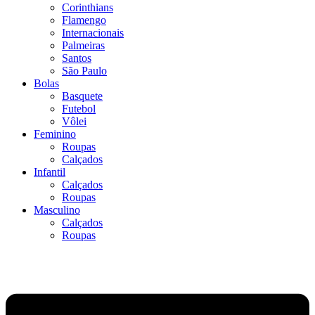
Corinthians
Flamengo
Internacionais
Palmeiras
Santos
São Paulo
Bolas
Basquete
Futebol
Vôlei
Feminino
Roupas
Calçados
Infantil
Calçados
Roupas
Masculino
Calçados
Roupas