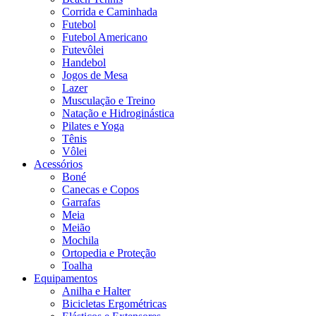
Corrida e Caminhada
Futebol
Futebol Americano
Futevôlei
Handebol
Jogos de Mesa
Lazer
Musculação e Treino
Natação e Hidroginástica
Pilates e Yoga
Tênis
Vôlei
Acessórios
Boné
Canecas e Copos
Garrafas
Meia
Meião
Mochila
Ortopedia e Proteção
Toalha
Equipamentos
Anilha e Halter
Bicicletas Ergométricas