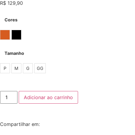
R$
129,90
Cores
Coral
Preto
Tamanho
P
M
G
GG
Adicionar ao carrinho
Compartilhar em: