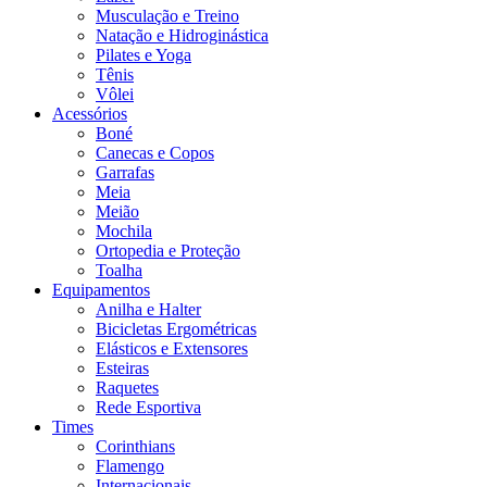
Musculação e Treino
Natação e Hidroginástica
Pilates e Yoga
Tênis
Vôlei
Acessórios
Boné
Canecas e Copos
Garrafas
Meia
Meião
Mochila
Ortopedia e Proteção
Toalha
Equipamentos
Anilha e Halter
Bicicletas Ergométricas
Elásticos e Extensores
Esteiras
Raquetes
Rede Esportiva
Times
Corinthians
Flamengo
Internacionais