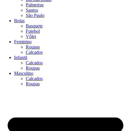
Palmeiras
Santos
São Paulo
Bolas
Basquete
Futebol
Vôlei
Feminino
Roupas
Calçados
Infantil
Calçados
Roupas
Masculino
Calçados
Roupas