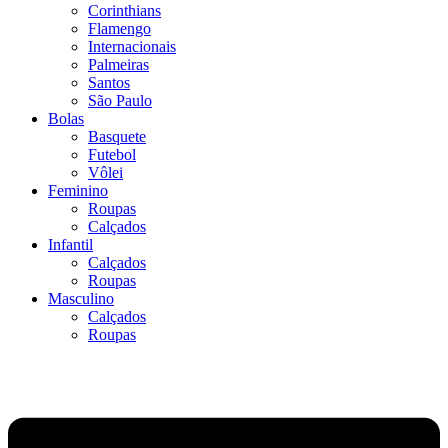
Corinthians
Flamengo
Internacionais
Palmeiras
Santos
São Paulo
Bolas
Basquete
Futebol
Vôlei
Feminino
Roupas
Calçados
Infantil
Calçados
Roupas
Masculino
Calçados
Roupas