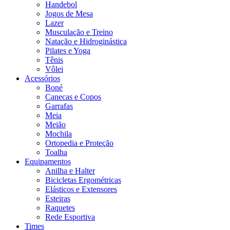
Handebol
Jogos de Mesa
Lazer
Musculação e Treino
Natação e Hidroginástica
Pilates e Yoga
Tênis
Vôlei
Acessórios
Boné
Canecas e Copos
Garrafas
Meia
Meião
Mochila
Ortopedia e Proteção
Toalha
Equipamentos
Anilha e Halter
Bicicletas Ergométricas
Elásticos e Extensores
Esteiras
Raquetes
Rede Esportiva
Times