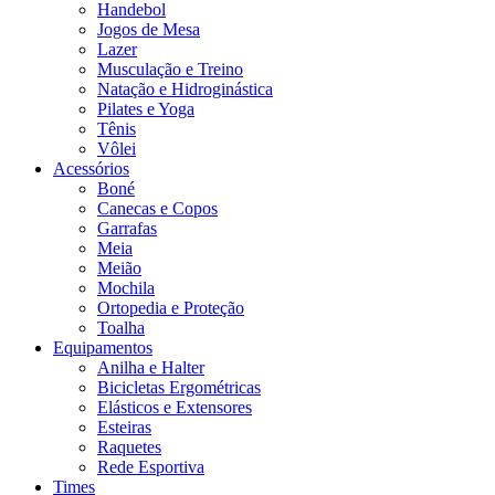
Handebol
Jogos de Mesa
Lazer
Musculação e Treino
Natação e Hidroginástica
Pilates e Yoga
Tênis
Vôlei
Acessórios
Boné
Canecas e Copos
Garrafas
Meia
Meião
Mochila
Ortopedia e Proteção
Toalha
Equipamentos
Anilha e Halter
Bicicletas Ergométricas
Elásticos e Extensores
Esteiras
Raquetes
Rede Esportiva
Times