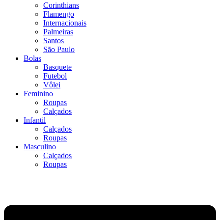
Corinthians
Flamengo
Internacionais
Palmeiras
Santos
São Paulo
Bolas
Basquete
Futebol
Vôlei
Feminino
Roupas
Calçados
Infantil
Calçados
Roupas
Masculino
Calçados
Roupas