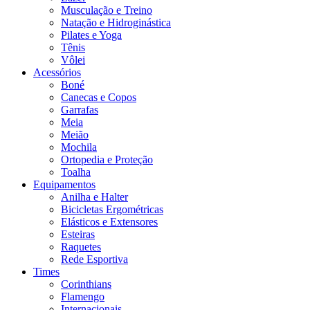
Musculação e Treino
Natação e Hidroginástica
Pilates e Yoga
Tênis
Vôlei
Acessórios
Boné
Canecas e Copos
Garrafas
Meia
Meião
Mochila
Ortopedia e Proteção
Toalha
Equipamentos
Anilha e Halter
Bicicletas Ergométricas
Elásticos e Extensores
Esteiras
Raquetes
Rede Esportiva
Times
Corinthians
Flamengo
Internacionais