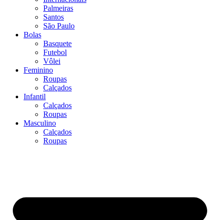
Palmeiras
Santos
São Paulo
Bolas
Basquete
Futebol
Vôlei
Feminino
Roupas
Calçados
Infantil
Calçados
Roupas
Masculino
Calçados
Roupas