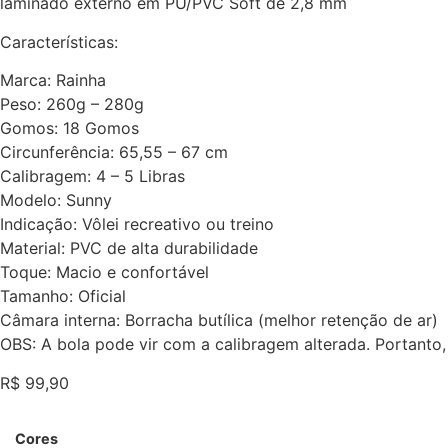
laminado externo em PU/PVC Soft de 2,8 mm
Características:
Marca: Rainha
Peso: 260g – 280g
Gomos: 18 Gomos
Circunferência: 65,55 – 67 cm
Calibragem: 4 – 5 Libras
Modelo: Sunny
Indicação: Vôlei recreativo ou treino
Material: PVC de alta durabilidade
Toque: Macio e confortável
Tamanho: Oficial
Câmara interna: Borracha butílica (melhor retenção de ar)
OBS: A bola pode vir com a calibragem alterada. Portanto, an
R$
99,90
Cores