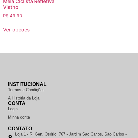
Meia Ciclista Refletiva
Vistho
R$
49,90
Ver opções
INSTITUCIONAL
Termos e Condições
A História da Loja
CONTA
Login
Minha conta
CONTATO
Loja 1 - R. Gen. Osório, 767 - Jardim Sao Carlos, São Carlos -