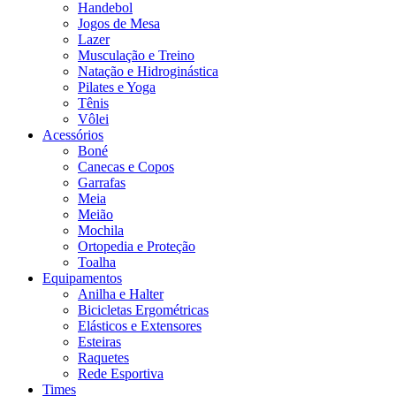
Handebol
Jogos de Mesa
Lazer
Musculação e Treino
Natação e Hidroginástica
Pilates e Yoga
Tênis
Vôlei
Acessórios
Boné
Canecas e Copos
Garrafas
Meia
Meião
Mochila
Ortopedia e Proteção
Toalha
Equipamentos
Anilha e Halter
Bicicletas Ergométricas
Elásticos e Extensores
Esteiras
Raquetes
Rede Esportiva
Times