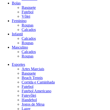
Bolas
Basquete
Futebol
Vôlei
Feminino
Roupas
Calçados
Infantil
Calçados
Roupas
Masculino
Calçados
Roupas
Esportes
Artes Marciais
Basquete
Beach Tennis
Corrida e Caminhada
Futebol
Futebol Americano
Futevôlei
Handebol
Jogos de Mesa
Lazer