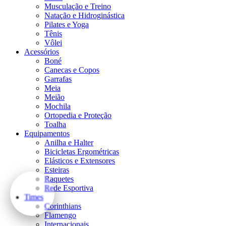
Musculação e Treino
Natação e Hidroginástica
Pilates e Yoga
Tênis
Vôlei
Acessórios
Boné
Canecas e Copos
Garrafas
Meia
Meião
Mochila
Ortopedia e Proteção
Toalha
Equipamentos
Anilha e Halter
Bicicletas Ergométricas
Elásticos e Extensores
Esteiras
Raquetes
Rede Esportiva
Times
Corinthians
Flamengo
Internacionais