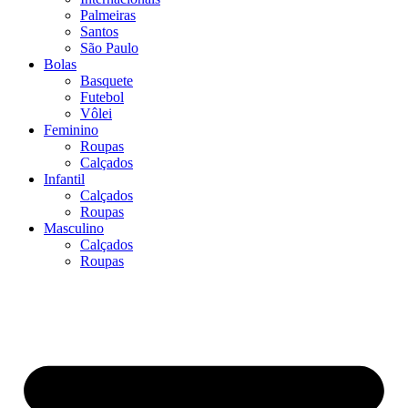
Palmeiras
Santos
São Paulo
Bolas
Basquete
Futebol
Vôlei
Feminino
Roupas
Calçados
Infantil
Calçados
Roupas
Masculino
Calçados
Roupas