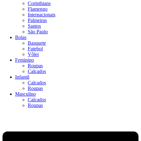
Corinthians
Flamengo
Internacionais
Palmeiras
Santos
São Paulo
Bolas
Basquete
Futebol
Vôlei
Feminino
Roupas
Calçados
Infantil
Calçados
Roupas
Masculino
Calçados
Roupas