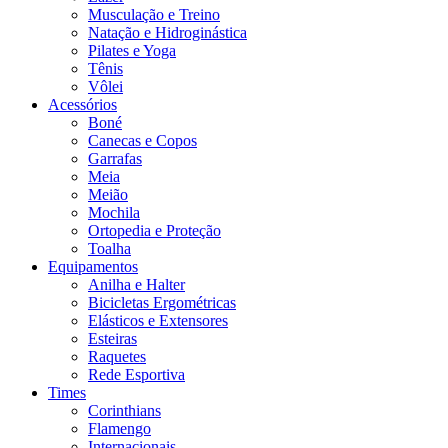
Musculação e Treino
Natação e Hidroginástica
Pilates e Yoga
Tênis
Vôlei
Acessórios
Boné
Canecas e Copos
Garrafas
Meia
Meião
Mochila
Ortopedia e Proteção
Toalha
Equipamentos
Anilha e Halter
Bicicletas Ergométricas
Elásticos e Extensores
Esteiras
Raquetes
Rede Esportiva
Times
Corinthians
Flamengo
Internacionais