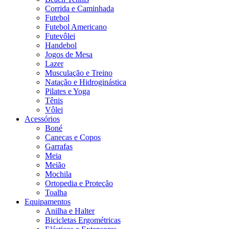
Corrida e Caminhada
Futebol
Futebol Americano
Futevôlei
Handebol
Jogos de Mesa
Lazer
Musculação e Treino
Natação e Hidroginástica
Pilates e Yoga
Tênis
Vôlei
Acessórios
Boné
Canecas e Copos
Garrafas
Meia
Meião
Mochila
Ortopedia e Proteção
Toalha
Equipamentos
Anilha e Halter
Bicicletas Ergométricas