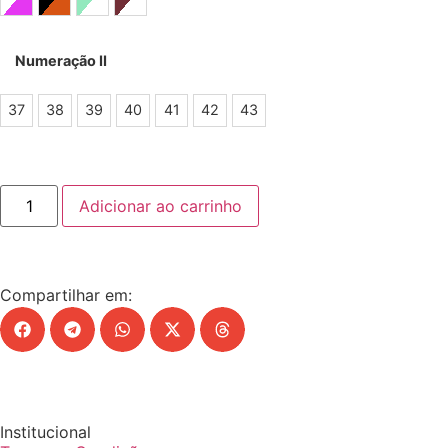
Branco/Rosa/Azul
Coral/Branco/Preto
Vd Agua/ Preto/ Prata
Vinho/Branco
Numeração II
37
38
39
40
41
42
43
Adicionar ao carrinho
Compartilhar em:
Institucional