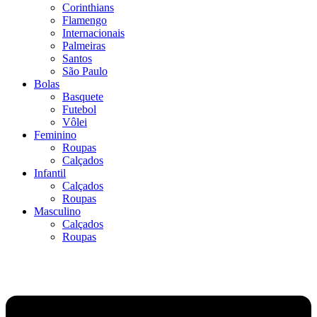
Corinthians
Flamengo
Internacionais
Palmeiras
Santos
São Paulo
Bolas
Basquete
Futebol
Vôlei
Feminino
Roupas
Calçados
Infantil
Calçados
Roupas
Masculino
Calçados
Roupas