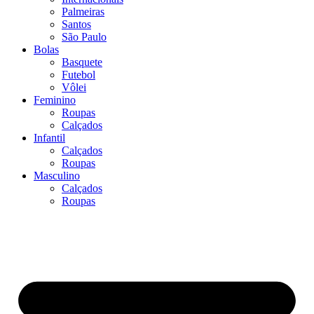
Palmeiras
Santos
São Paulo
Bolas
Basquete
Futebol
Vôlei
Feminino
Roupas
Calçados
Infantil
Calçados
Roupas
Masculino
Calçados
Roupas