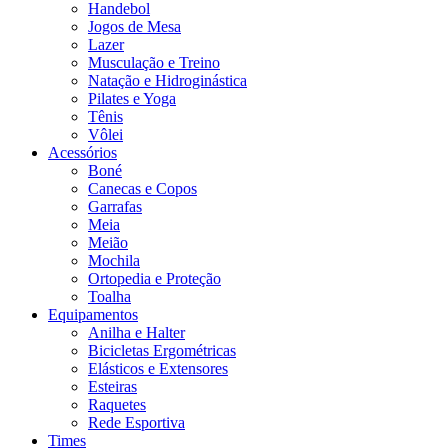
Handebol
Jogos de Mesa
Lazer
Musculação e Treino
Natação e Hidroginástica
Pilates e Yoga
Tênis
Vôlei
Acessórios
Boné
Canecas e Copos
Garrafas
Meia
Meião
Mochila
Ortopedia e Proteção
Toalha
Equipamentos
Anilha e Halter
Bicicletas Ergométricas
Elásticos e Extensores
Esteiras
Raquetes
Rede Esportiva
Times