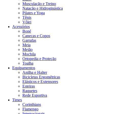
Musculação e Treino
Natação e Hidroginástica
Pilates e Yoga
Tênis
Vôlei
Acessórios
Boné
Canecas e Copos
Garrafas
Meia
Meião
Mochila
Ortopedia e Proteção
Toalha
Equipamentos
Anilha e Halter
Bicicletas Ergométricas
Elásticos e Extensores
Esteiras
Raquetes
Rede Esportiva
Times
Corinthians
Flamengo
Internacionais